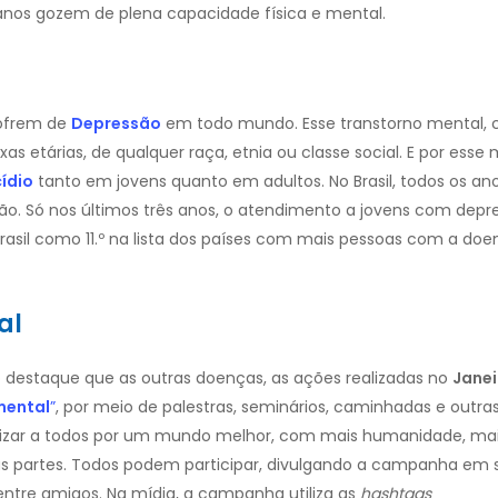
nos gozem de plena capacidade física e mental.
sofrem de
Depressão
em todo mundo. Esse transtorno mental,
as etárias, de qualquer raça, etnia ou classe social. E por esse 
cídio
tanto em jovens quanto em adultos. No Brasil, todos os an
ão. Só nos últimos três anos, o atendimento a jovens com depr
rasil como 11.º na lista dos países com mais pessoas com a doe
tal
staque que as outras doenças, as ações realizadas no
Janei
mental
”
, por meio de palestras, seminários, caminhadas e outras
izar a todos por um mundo melhor, com mais humanidade, ma
as partes. Todos podem participar, divulgando a campanha em 
entre amigos. Na mídia, a campanha utiliza as
hashtags