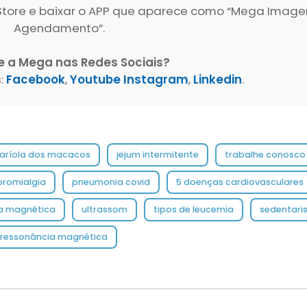
p Store e baixar o APP que aparece como “Mega Imag
Agendamento”.
e a Mega nas Redes Sociais?
:
Facebook
,
Youtube
Instagram
,
Linkedin
.
aríola dos macacos
jejum intermitente
trabalhe conosc
bromialgia
pneumonia covid
5 doenças cardiovasculare
a magnética
ultrassom
tipos de leucemia
sedentar
ressonância magnética