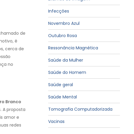
Infecções
Novembro Azul
 chamado de
Outubro Rosa
motivo, é
Ressonância Magnética
os, cerca de
essão
Saúde da Mulher
nça no
Saúde do Homem
Saúde geral
Saúde Mental
ro Branco
Tomografia Computadorizada
. A proposta
is amor e
Vacinas
suas redes