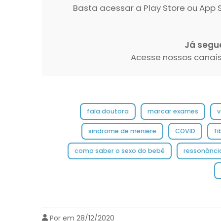
Basta acessar a Play Store ou Ap
Já segu
Acesse nossos canais
fala doutora
marcar exames
v
sindrome de meniere
COVID
fi
como saber o sexo do bebê
ressonânci
Por em 28/12/2020