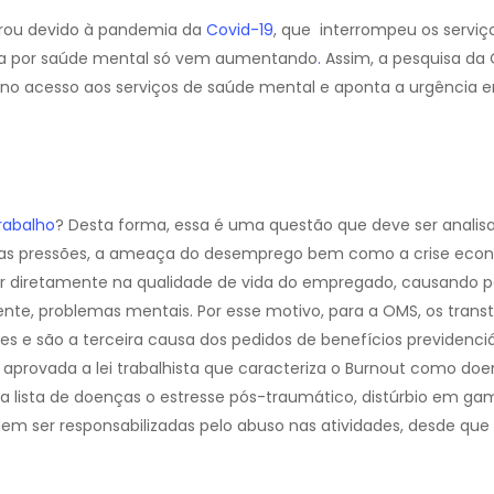
rou devido à pandemia da
Covid-19
, que interrompeu os servi
a por saúde mental só vem aumentando
.
Assim, a pesquisa da
no acesso aos serviços de saúde mental e aponta a urgência 
rabalho
? Desta forma, essa é uma questão que deve ser anali
ro, as pressões, a ameaça do desemprego bem como a crise eco
rir diretamente na qualidade de vida do empregado, causando 
nte, problemas mentais. Por esse motivo, para a OMS, os trans
e são a terceira causa dos pedidos de benefícios previdenciár
i aprovada a lei trabalhista que caracteriza o Burnout como do
na lista de doenças o estresse pós-traumático, distúrbio em ga
m ser responsabilizadas pelo abuso nas atividades, desde que