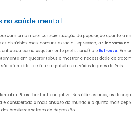
s na saúde mental
buscam uma maior conscientização da população quanto à im
e os distúrbios mais comuns estão a Depressão, a
Síndrome do 
conhecida como esgotamento profissional) e o
Estresse
.
Em o
 justamente em quebrar tabus e mostrar a necessidade de trata
s são oferecidos de forma gratuita em vários lugares do País.
ntal no Brasil
bastante negativo. Nos últimos anos, as doenç
já é considerado o mais ansioso do mundo e o quinto mais depre
dos brasileiros sofrem de depressão.