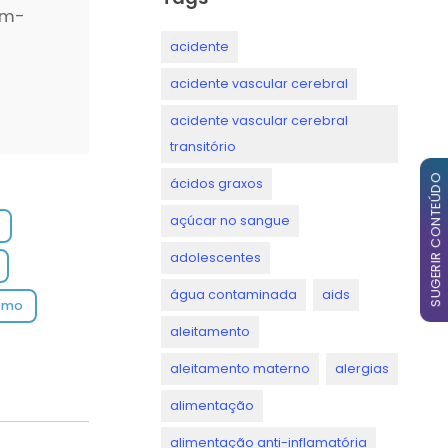
em-
acidente
acidente vascular cerebral
acidente vascular cerebral
transitório
SUGERIR CONTEÚDO
ácidos graxos
açúcar no sangue
o
adolescentes
s
água contaminada
aids
ismo
aleitamento
aleitamento materno
alergias
alimentação
alimentação anti-inflamatória