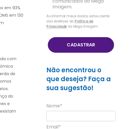
comunicados da Mega
Imagem.
ços em 93%
 OMS em 130
Ao informar meus dados, estou ciente
das diretrizes da
Política de
em
Privacidade
da Mega Imagem.
CADASTRAR
sada com
nômica
Não encontrou o
perda de
que deseja? Faça a
tornos
sua sugestão!
ios.
ença do
mes e
Nome*
 existam
Email*