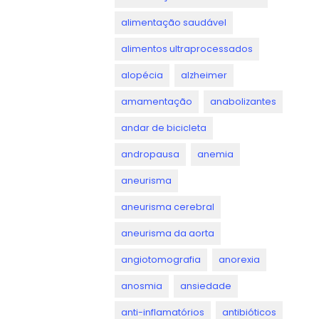
alimentação saudável
alimentos ultraprocessados
alopécia
alzheimer
amamentação
anabolizantes
andar de bicicleta
andropausa
anemia
aneurisma
aneurisma cerebral
aneurisma da aorta
angiotomografia
anorexia
anosmia
ansiedade
anti-inflamatórios
antibióticos