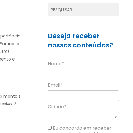
Deseja receber
portância
Pânico
,
o
nossos conteúdos?
utras
mento e
Nome*
Email*
as mentais
ssivo. A
Cidade*
Cidade*
Cidade *
Eu concordo em receber