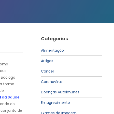
Categorias
Alimentação
Artigos
como
seus
Câncer
psicólogo
Coronavírus
ma forma
de
Doenças Autoimunes
l da Saúde
Emagrecimento
pende do
 conjunto de
Exames de Imagem