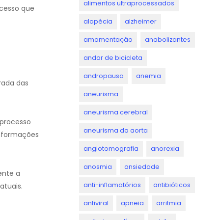
alimentos ultraprocessados
cesso que
alopécia
alzheimer
amamentação
anabolizantes
andar de bicicleta
andropausa
anemia
rada das
aneurisma
aneurisma cerebral
 processo
aneurisma da aorta
informações
angiotomografia
anorexia
anosmia
ansiedade
nte a
anti-inflamatórios
antibióticos
tuais.
antiviral
apneia
arritmia