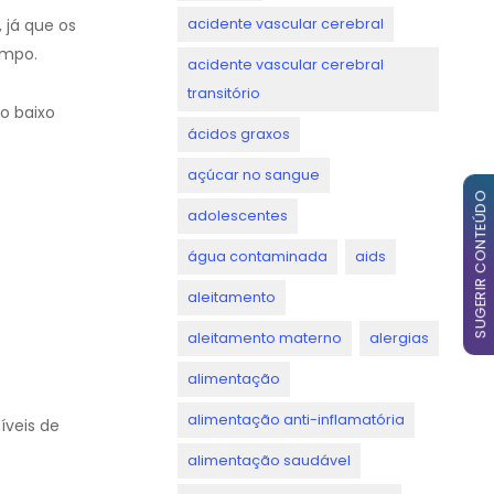
acidente vascular cerebral
 já que os
ampo.
acidente vascular cerebral
transitório
o baixo
ácidos graxos
açúcar no sangue
SUGERIR CONTEÚDO
adolescentes
água contaminada
aids
aleitamento
aleitamento materno
alergias
alimentação
alimentação anti-inflamatória
íveis de
alimentação saudável