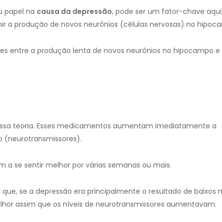
u papel na
causa da
depressão
, pode ser um fator-chave aqui,
mir a produção de novos neurônios (células nervosas) no hipoc
ões entre a produção lenta de novos neurônios no hipocampo e 
a essa teoria. Esses medicamentos aumentam imediatamente a
 (neurotransmissores).
a se sentir melhor por várias semanas ou mais.
ue, se a depressão era principalmente o resultado de baixos n
lhor assim que os níveis de neurotransmissores aumentavam.