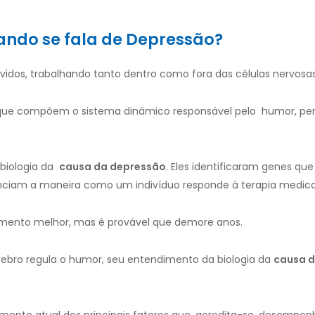
uando se fala de Depressão?
lvidos, trabalhando tanto dentro como fora das células nervosas
s que compõem o sistema dinâmico responsável pelo humor, pe
 biologia da
causa da
depressão
. Eles identificaram genes qu
luenciam a maneira como um indivíduo responde à terapia medi
amento melhor, mas é provável que demore anos.
ebro regula o humor, seu entendimento da biologia da
causa 