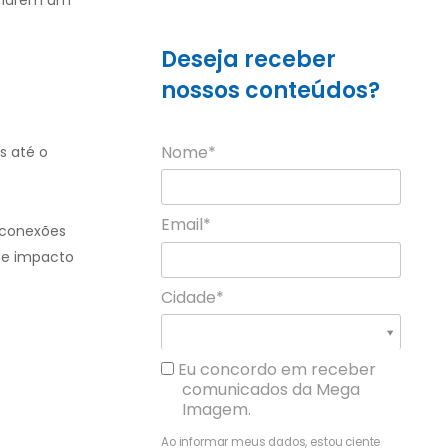
enharem um
Deseja receber
nossos conteúdos?
Nome*
s até o
Email*
 conexões
de impacto
Cidade*
Cidade*
Cidade *
Eu concordo em receber
comunicados da Mega
Imagem.
Ao informar meus dados, estou ciente