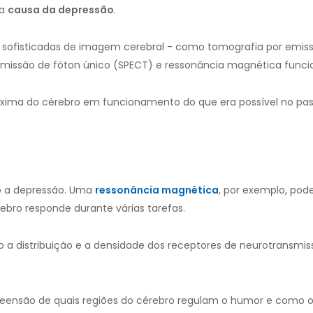
 a
causa da depressão
.
 sofisticadas de imagem cerebral - como tomografia por emis
missão de fóton único (SPECT) e ressonância magnética funcio
ima do cérebro em funcionamento do que era possível no pas
o a depressão. Uma
ressonância magnética
, por exemplo, pode
bro responde durante várias tarefas.
a distribuição e a densidade dos receptores de neurotransmi
eensão de quais regiões do cérebro regulam o humor e como o