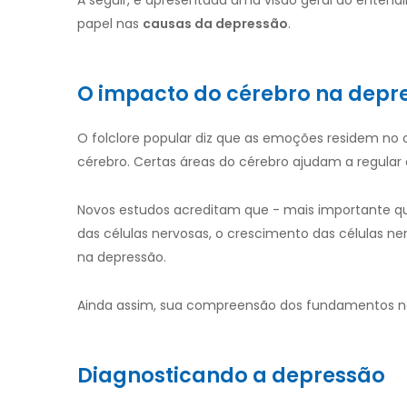
A seguir, é apresentada uma visão geral do entend
papel nas
causas da
depressão
.
O impacto do cérebro na depr
O folclore popular diz que as emoções residem no 
cérebro. Certas áreas do cérebro ajudam a regular
Novos estudos acreditam que - mais importante que
das células nervosas, o crescimento das células 
na depressão.
Ainda assim, sua compreensão dos fundamentos ne
Diagnosticando a depressão