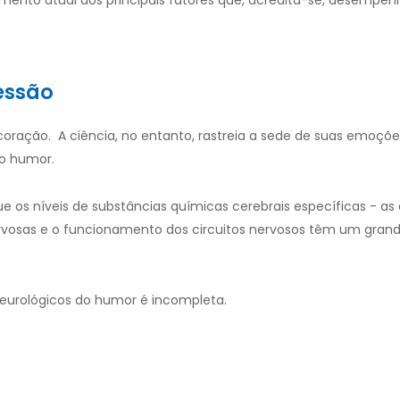
imento atual dos principais fatores que, acredita-se, desemp
essão
coração. A ciência, no entanto, rastreia a sede de suas emoçõe
 o humor.
 os níveis de substâncias químicas cerebrais específicas - as
nervosas e o funcionamento dos circuitos nervosos têm um gran
urológicos do humor é incompleta.