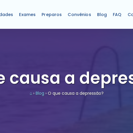
idades
Exames
Preparos
Convênios
Blog
FAQ
Co
e causa a depre
⌂
›
Blog
› O que causa a depressão?