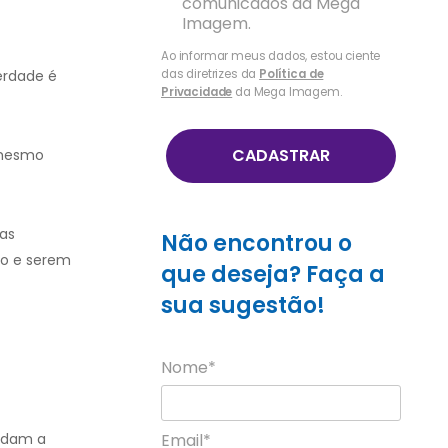
comunicados da Mega
Imagem.
Ao informar meus dados, estou ciente
erdade é
das diretrizes da
Política de
Privacidade
da Mega Imagem.
CADASTRAR
 mesmo
as
Não encontrou o
po e serem
que deseja? Faça a
sua sugestão!
Nome*
Email*
judam a