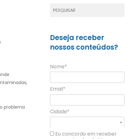
Deseja receber
s
nossos conteúdos?
Nome*
onde
contaminadas,
Email*
 o problema
Cidade*
Cidade*
Cidade *
Eu concordo em receber