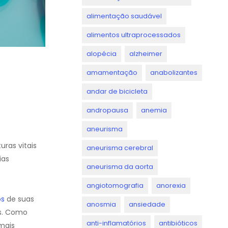
alimentação saudável
alimentos ultraprocessados
alopécia
alzheimer
amamentação
anabolizantes
andar de bicicleta
andropausa
anemia
aneurisma
ras vitais
aneurisma cerebral
ias
aneurisma da aorta
angiotomografia
anorexia
s
de suas
anosmia
ansiedade
as. Como
anti-inflamatórios
antibióticos
mais