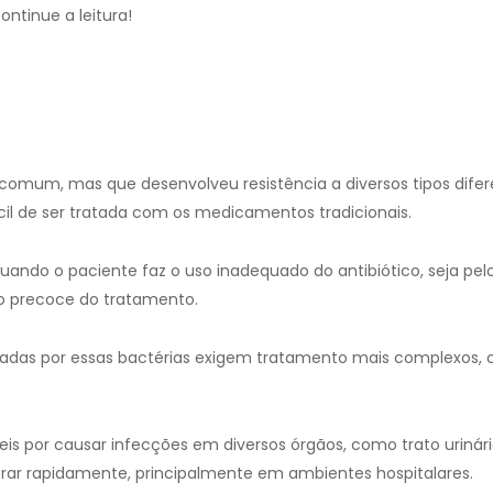
ntinue a leitura!
omum, mas que desenvolveu resistência a diversos tipos difer
fícil de ser tratada com os medicamentos tradicionais.
ndo o paciente faz o uso inadequado do antibiótico, seja pel
ão precoce do tratamento.
ausadas por essas bactérias exigem tratamento mais complexos,
is por causar infecções em diversos órgãos, como trato urinári
iferar rapidamente, principalmente em ambientes hospitalares.