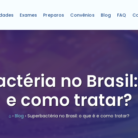
idades
Exames
Preparos
Convênios
Blog
FAQ
Co
ctéria no Brasil:
e como tratar?
⌂
›
Blog
› Superbactéria no Brasil: o que é e como tratar?