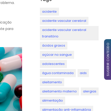
roblema.
acidente
acidente vascular cerebral
dicação
nte para
acidente vascular cerebral
transitório
SUGERIR CONTEÚDO
ácidos graxos
açúcar no sangue
adolescentes
água contaminada
aids
aleitamento
aleitamento materno
alergias
alimentação
alimentação anti-inflamatória