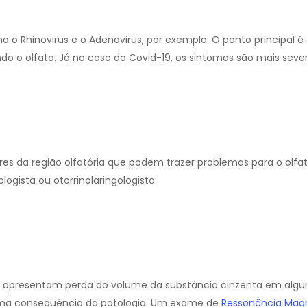
 Rhinovirus e o Adenovirus, por exemplo. O ponto principal é 
do o olfato. Já no caso do Covid-19, os sintomas são mais seve
 da região olfatória que podem trazer problemas para o olfa
logista ou otorrinolaringologista.
 apresentam perda do volume da substância cinzenta em alg
 uma consequência da patologia. Um exame de
Ressonância Mag