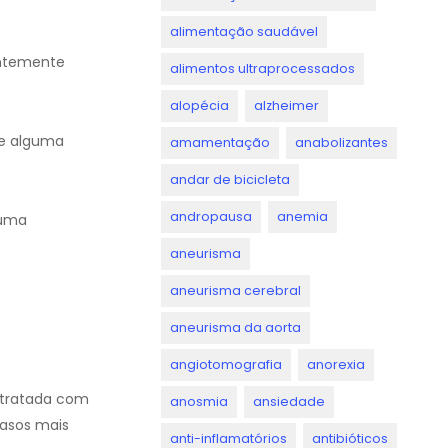
alimentação saudável
entemente
alimentos ultraprocessados
alopécia
alzheimer
de alguma
amamentação
anabolizantes
andar de bicicleta
andropausa
anemia
 uma
aneurisma
aneurisma cerebral
aneurisma da aorta
angiotomografia
anorexia
r tratada com
anosmia
ansiedade
asos mais
anti-inflamatórios
antibióticos