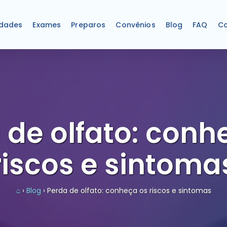
idades
Exames
Preparos
Convênios
Blog
FAQ
Co
 de olfato: conh
riscos e sintoma
⌂
›
Blog
› Perda de olfato: conheça os riscos e sintomas