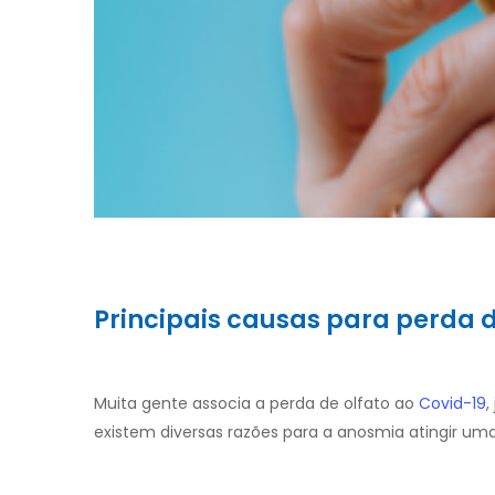
Principais causas para perda d
Muita gente associa a perda de olfato ao
Covid-19
,
existem diversas razões para a anosmia atingir uma