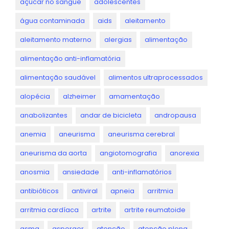
açúcar no sangue
adolescentes
água contaminada
aids
aleitamento
aleitamento materno
alergias
alimentação
alimentação anti-inflamatória
alimentação saudável
alimentos ultraprocessados
alopécia
alzheimer
amamentação
anabolizantes
andar de bicicleta
andropausa
anemia
aneurisma
aneurisma cerebral
aneurisma da aorta
angiotomografia
anorexia
anosmia
ansiedade
anti-inflamatórios
antibióticos
antiviral
apneia
arritmia
arritmia cardíaca
artrite
artrite reumatoide
asma
asperger
atenção
atenção plena