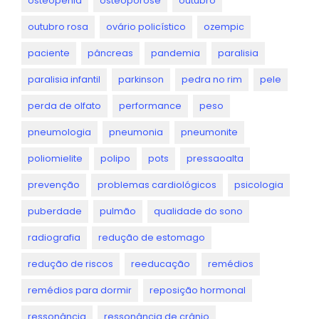
osteopenia
osteoporose
outubro
outubro rosa
ovário policístico
ozempic
paciente
pâncreas
pandemia
paralisia
paralisia infantil
parkinson
pedra no rim
pele
perda de olfato
performance
peso
pneumologia
pneumonia
pneumonite
poliomielite
polipo
pots
pressaoalta
prevenção
problemas cardiológicos
psicologia
puberdade
pulmão
qualidade do sono
radiografia
redução de estomago
redução de riscos
reeducação
remédios
remédios para dormir
reposição hormonal
ressonância
ressonância de crânio