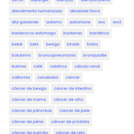
atendimento humanizado
atividade física
atul gawande
autismo
autoimune
avc
avct
bacteria no estomago
bacterias
bariátrica
bebê
bets
bexiga
birads
botox
botulismo
broncopneumonia
bronquiolite
bulimia
café
calafrios
cálculo renal
california
canabidiol
câncer
câncer de bexiga
cancer de intestino
câncer de mama
câncer de olho
câncer de pâncreas
cancer de pele
câncer de pênis
câncer de próstata
câncer de pulmão
câncer de reto