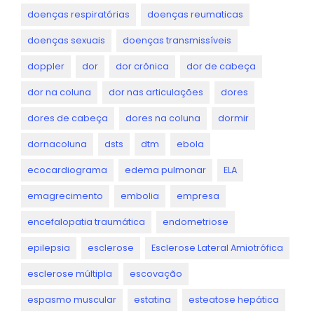
doenças respiratórias
doenças reumaticas
doenças sexuais
doenças transmissíveis
doppler
dor
dor crônica
dor de cabeça
dor na coluna
dor nas articulações
dores
dores de cabeça
dores na coluna
dormir
dornacoluna
dsts
dtm
ebola
ecocardiograma
edema pulmonar
ELA
emagrecimento
embolia
empresa
encefalopatia traumática
endometriose
epilepsia
esclerose
Esclerose Lateral Amiotrófica
esclerose múltipla
escovação
espasmo muscular
estatina
esteatose hepática