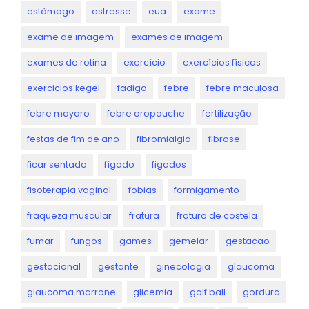
estômago
estresse
eua
exame
exame de imagem
exames de imagem
exames de rotina
exercício
exercícios físicos
exercicios kegel
fadiga
febre
febre maculosa
febre mayaro
febre oropouche
fertilização
festas de fim de ano
fibromialgia
fibrose
ficar sentado
fígado
figados
fisoterapia vaginal
fobias
formigamento
fraqueza muscular
fratura
fratura de costela
fumar
fungos
games
gemelar
gestacao
gestacional
gestante
ginecologia
glaucoma
glaucoma marrone
glicemia
golf ball
gordura