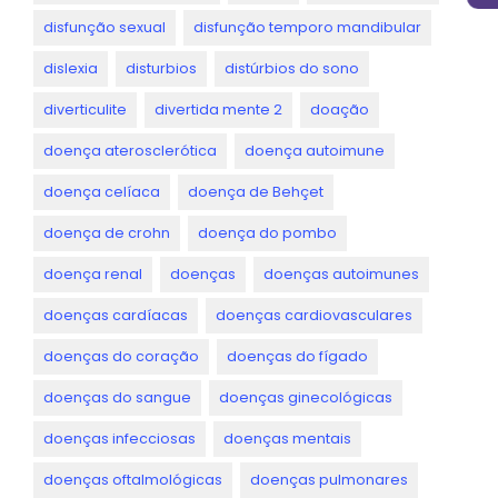
disfunção sexual
disfunção temporo mandibular
dislexia
disturbios
distúrbios do sono
diverticulite
divertida mente 2
doação
doença aterosclerótica
doença autoimune
doença celíaca
doença de Behçet
doença de crohn
doença do pombo
doença renal
doenças
doenças autoimunes
doenças cardíacas
doenças cardiovasculares
doenças do coração
doenças do fígado
doenças do sangue
doenças ginecológicas
doenças infecciosas
doenças mentais
doenças oftalmológicas
doenças pulmonares