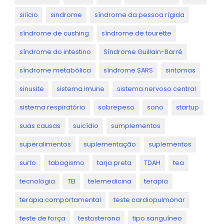
silício
sindrome
síndrome da pessoa rígida
síndrome de cushing
síndrome de tourette
síndrome do intestino
Síndrome Guillain-Barré
síndrome metabólica
síndrome SARS
sintomas
sinusite
sistema imune
sistema nervoso central
sistema respiratório
sobrepeso
sono
startup
suas causas
suicídio
sumplementos
superalimentos
suplementação
suplementos
surto
tabagismo
tarja preta
TDAH
tea
tecnologia
TEI
telemedicina
terapia
terapia comportamental
teste cardiopulmonar
teste de força
testosterona
tipo sanguíneo