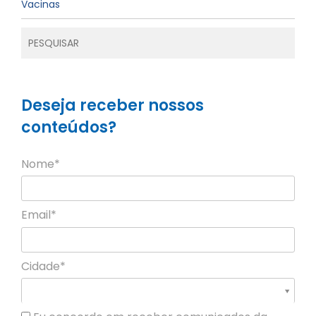
Vacinas
Deseja receber nossos
conteúdos?
Nome*
Email*
Cidade*
Cidade*
Cidade *