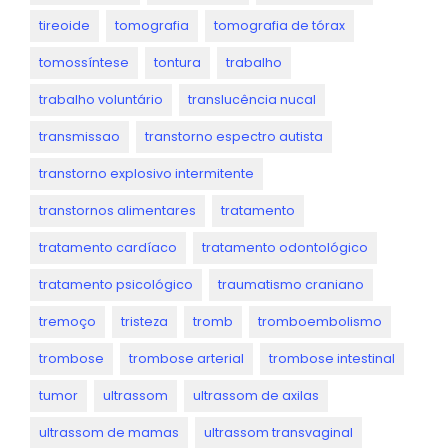
tireoide
tomografia
tomografia de tórax
tomossíntese
tontura
trabalho
trabalho voluntário
translucência nucal
transmissao
transtorno espectro autista
transtorno explosivo intermitente
transtornos alimentares
tratamento
tratamento cardíaco
tratamento odontológico
tratamento psicológico
traumatismo craniano
tremoço
tristeza
tromb
tromboembolismo
trombose
trombose arterial
trombose intestinal
tumor
ultrassom
ultrassom de axilas
ultrassom de mamas
ultrassom transvaginal