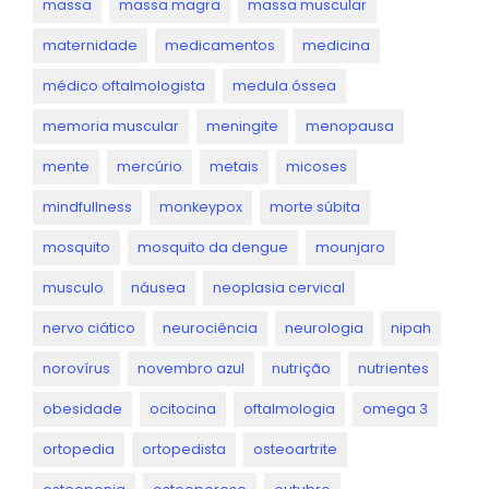
massa
massa magra
massa muscular
maternidade
medicamentos
medicina
médico oftalmologista
medula óssea
memoria muscular
meningite
menopausa
mente
mercúrio
metais
micoses
mindfullness
monkeypox
morte súbita
mosquito
mosquito da dengue
mounjaro
musculo
náusea
neoplasia cervical
nervo ciático
neurociência
neurologia
nipah
norovírus
novembro azul
nutrição
nutrientes
obesidade
ocitocina
oftalmologia
omega 3
ortopedia
ortopedista
osteoartrite