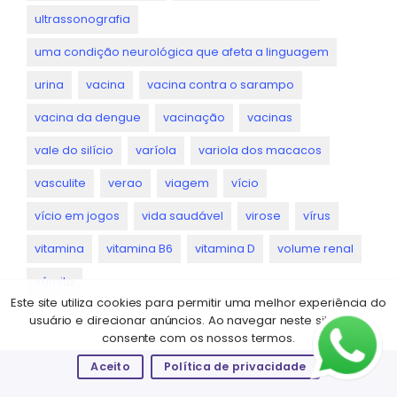
ultrassonografia
uma condição neurológica que afeta a linguagem
urina
vacina
vacina contra o sarampo
vacina da dengue
vacinação
vacinas
vale do silício
varíola
variola dos macacos
vasculite
verao
viagem
vício
vício em jogos
vida saudável
virose
vírus
vitamina
vitamina B6
vitamina D
volume renal
vômito
Este site utiliza cookies para permitir uma melhor experiência do
usuário e direcionar anúncios. Ao navegar neste site você
consente com os nossos termos.
Aceito
Política de privacidade