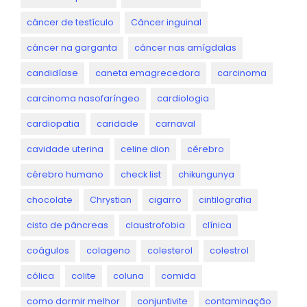
câncer de testículo
Câncer inguinal
câncer na garganta
câncer nas amígdalas
candidíase
caneta emagrecedora
carcinoma
carcinoma nasofaríngeo
cardiologia
cardiopatia
caridade
carnaval
cavidade uterina
celine dion
cérebro
cérebro humano
check list
chikungunya
chocolate
Chrystian
cigarro
cintilografia
cisto de pâncreas
claustrofobia
clínica
coágulos
colageno
colesterol
colestrol
cólica
colite
coluna
comida
como dormir melhor
conjuntivite
contaminação