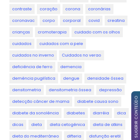
contraste
coração
corona
coronárias
coronavac
corpo
corporal
covid
creatina
crianças
cromoterapia
cuidado com os olhos
cuidados
cuidados com a pele
cuidados no inverno
Cuidados no verao
deficiência de ferro
demencia
demência pugilística
dengue
densidade óssea
densitometria
densitometria óssea
depressão
SUGERIR CONTEÚDO
detecção câncer de mama
diabete causa sono
diabete da sonolência
diabetes
diarréia
dica
dicas
dieta
dieta cetogênica
dieta de atkins
dieta do mediterrâneo
difteria
disfunção eretil