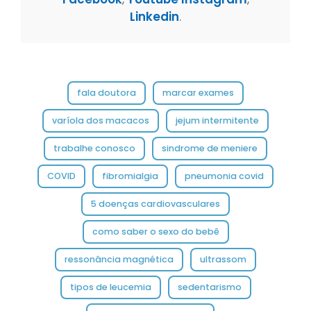
Linkedin
.
fala doutora
marcar exames
varíola dos macacos
jejum intermitente
trabalhe conosco
sindrome de meniere
COVID
fibromialgia
pneumonia covid
5 doenças cardiovasculares
como saber o sexo do bebê
ressonância magnética
ultrassom
tipos de leucemia
sedentarismo