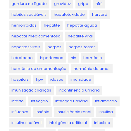
gordura no fígado
gravidez
gripe
h1n1
hábitos saudáveis
hapatotoxidade
harvard
hemorroidas
hepatite
hepatite aguda
hepatite medicamentosa
hepatite viral
hepatites virais
herpes
herpes zoster
hidratacao
hipertensao
hiv
hormônio
hormônio da amamentação
hormônio do amor
hospitais
hpv
idosos
imunidade
imunização crianças
incontinência urinária
infarto
infecção
infecção urinária
inflamacao
influenza
insônia
insuficiência renal
insulina
insulina inalável
inteligência artificial
intestino