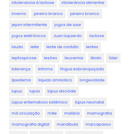
intolerancia à lactose
intolerância alimentar
inverno
janeiro branco
janeiro branco
jejum intermitente
jogos de azar
jogos eletrônicos
Juan Izquierdo
lactose
laudo
leite
lente de contato
lentes
leptospirose
lesões
leucemia
libido
líder
liderança
linfoma
língua esbranquiçada
lipedema
liquido amniotico
longevidade
lupus
lupús
lúpus discóide
Lúpus eritematoso sistêmico
lúpus neonatal
má circulação
mãe
malária
mamografia
mamografia digital
mandibula
marcapasso