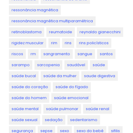
ressonância magnética
ressonância magnética multiparamétrica
retinoblastoma
reumatoide
reynaldo gianecchini
rigidez muscular
rim
rins
rins policísticos
riscos
rm
sangramento
sangue
santos
sarampo
sarcopenia
saudável
saúde
saúde bucal
saúde da mulher
saude digestiva
saúde do coração
saúde do fígado
saúde do homem
saúde emocional
saúde mental
saúde pulmonar
saúde renal
saúde sexual
sedação
sedentarismo
segurança
sepse
sexo
sexo do bebê
sifilis