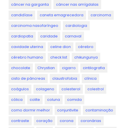
câncer na garganta
câncer nas amígdalas
candidíase
caneta emagrecedora
carcinoma
carcinoma nasofaríngeo
cardiologia
cardiopatia
caridade
carnaval
cavidade uterina
celine dion
cérebro
cérebro humano
check list
chikungunya
chocolate
Chrystian
cigarro
cintilografia
cisto de pâncreas
claustrofobia
clínica
coágulos
colageno
colesterol
colestrol
cólica
colite
coluna
comida
como dormir melhor
conjuntivite
contaminação
contraste
coração
corona
coronárias