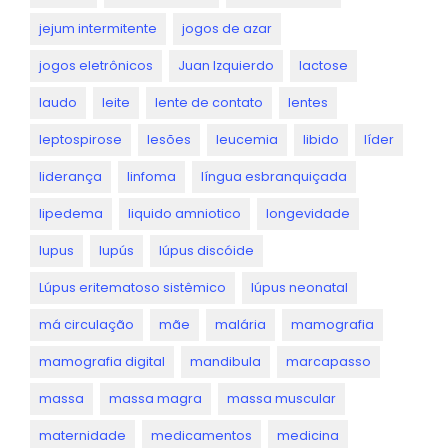
jejum intermitente
jogos de azar
jogos eletrônicos
Juan Izquierdo
lactose
laudo
leite
lente de contato
lentes
leptospirose
lesões
leucemia
libido
líder
liderança
linfoma
língua esbranquiçada
lipedema
liquido amniotico
longevidade
lupus
lupús
lúpus discóide
Lúpus eritematoso sistêmico
lúpus neonatal
má circulação
mãe
malária
mamografia
mamografia digital
mandibula
marcapasso
massa
massa magra
massa muscular
maternidade
medicamentos
medicina