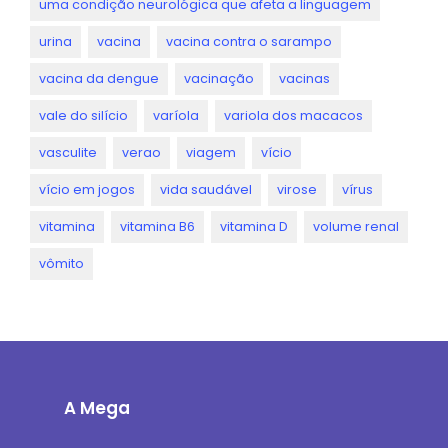
uma condição neurológica que afeta a linguagem
urina
vacina
vacina contra o sarampo
vacina da dengue
vacinação
vacinas
vale do silício
varíola
variola dos macacos
vasculite
verao
viagem
vício
vício em jogos
vida saudável
virose
vírus
vitamina
vitamina B6
vitamina D
volume renal
vômito
A Mega