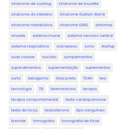
síndrome de cushing
síndrome de tourette
síndrome do intestino
Síndrome Guillain-Barré
síndrome metabólica
síndrome SARS
sintomas
sinusite
sistema imune
sistema nervoso central
sistema respiratório
sobrepeso
sono
startup
suas causas
suicídio
sumplementos
superalimentos
suplementação
suplementos
surto
tabagismo
tarja preta
TDAH
tea
tecnologia
TEI
telemedicina
terapia
terapia comportamental
teste cardiopulmonar
teste de força
testosterona
tipo sanguíneo
tireoide
tomografia
tomografia de tórax