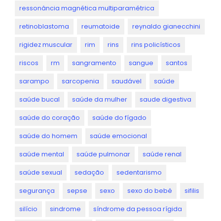
ressonância magnética multiparamétrica
retinoblastoma
reumatoide
reynaldo gianecchini
rigidez muscular
rim
rins
rins policísticos
riscos
rm
sangramento
sangue
santos
sarampo
sarcopenia
saudável
saúde
saúde bucal
saúde da mulher
saude digestiva
saúde do coração
saúde do fígado
saúde do homem
saúde emocional
saúde mental
saúde pulmonar
saúde renal
saúde sexual
sedação
sedentarismo
segurança
sepse
sexo
sexo do bebê
sifilis
silício
sindrome
síndrome da pessoa rígida