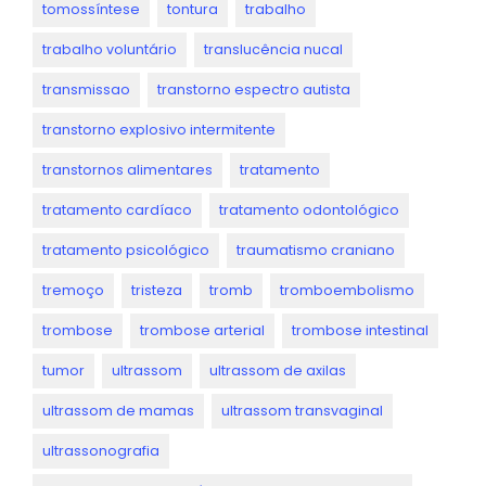
tomossíntese
tontura
trabalho
trabalho voluntário
translucência nucal
transmissao
transtorno espectro autista
transtorno explosivo intermitente
transtornos alimentares
tratamento
tratamento cardíaco
tratamento odontológico
tratamento psicológico
traumatismo craniano
tremoço
tristeza
tromb
tromboembolismo
trombose
trombose arterial
trombose intestinal
tumor
ultrassom
ultrassom de axilas
ultrassom de mamas
ultrassom transvaginal
ultrassonografia