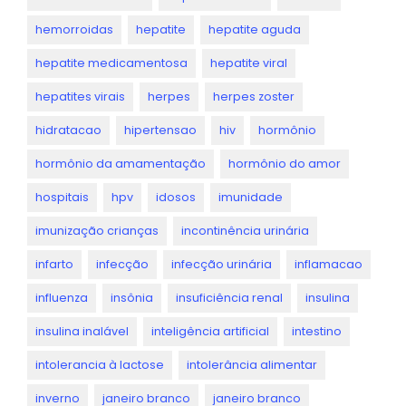
hemorroidas
hepatite
hepatite aguda
hepatite medicamentosa
hepatite viral
hepatites virais
herpes
herpes zoster
hidratacao
hipertensao
hiv
hormônio
hormônio da amamentação
hormônio do amor
hospitais
hpv
idosos
imunidade
imunização crianças
incontinência urinária
infarto
infecção
infecção urinária
inflamacao
influenza
insônia
insuficiência renal
insulina
insulina inalável
inteligência artificial
intestino
intolerancia à lactose
intolerância alimentar
inverno
janeiro branco
janeiro branco