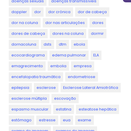
doenças sexuais
doenças transmissíveis
doppler
dor
dor crônica
dor de cabeça
dor na coluna
dor nas articulações
dores
dores de cabeça
dores na coluna
dormir
dornacoluna
dsts
dtm
ebola
ecocardiograma
edema pulmonar
ELA
emagrecimento
embolia
empresa
encefalopatia traumática
endometriose
epilepsia
esclerose
Esclerose Lateral Amiotrófica
esclerose múltipla
escovação
espasmo muscular
estatina
esteatose hepática
estômago
estresse
eua
exame
exame de imagem
exames de imagem