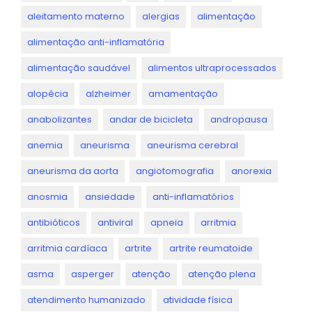
aleitamento materno
alergias
alimentação
alimentação anti-inflamatória
alimentação saudável
alimentos ultraprocessados
alopécia
alzheimer
amamentação
anabolizantes
andar de bicicleta
andropausa
anemia
aneurisma
aneurisma cerebral
aneurisma da aorta
angiotomografia
anorexia
anosmia
ansiedade
anti-inflamatórios
antibióticos
antiviral
apneia
arritmia
arritmia cardíaca
artrite
artrite reumatoide
asma
asperger
atenção
atenção plena
atendimento humanizado
atividade física