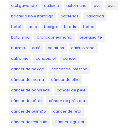
atul gawande
autismo
autoimune
avc
avct
bacteria no estomago
bacterias
bariátrica
bebê
bets
bexiga
birads
botox
botulismo
broncopneumonia
bronquiolite
bulimia
café
calafrios
cálculo renal
california
canabidiol
câncer
câncer de bexiga
cancer de intestino
câncer de mama
câncer de olho
câncer de pâncreas
cancer de pele
câncer de pênis
câncer de próstata
câncer de pulmão
câncer de reto
câncer de testículo
Câncer inguinal