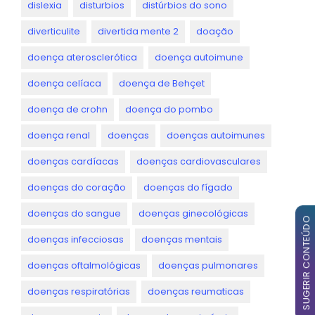
dislexia
disturbios
distúrbios do sono
diverticulite
divertida mente 2
doação
doença aterosclerótica
doença autoimune
doença celíaca
doença de Behçet
doença de crohn
doença do pombo
doença renal
doenças
doenças autoimunes
doenças cardíacas
doenças cardiovasculares
doenças do coração
doenças do fígado
doenças do sangue
doenças ginecológicas
SUGERIR CONTEÚDO
doenças infecciosas
doenças mentais
doenças oftalmológicas
doenças pulmonares
doenças respiratórias
doenças reumaticas