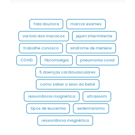
fala doutora
marcar exames
varíola dos macacos
jejum intermitente
trabalhe conosco
sindrome de meniere
COVID
fibromialgia
pneumonia covid
5 doenças cardiovasculares
como saber o sexo do bebê
ressonância magnética
ultrassom
tipos de leucemia
sedentarismo
ressonância magnética