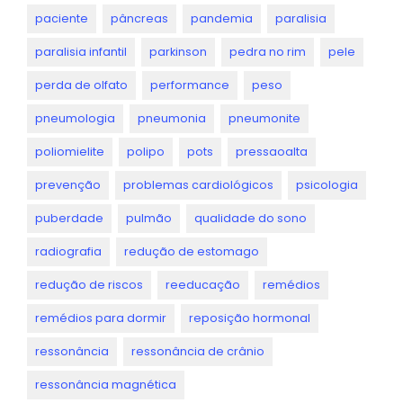
paciente
pâncreas
pandemia
paralisia
paralisia infantil
parkinson
pedra no rim
pele
perda de olfato
performance
peso
pneumologia
pneumonia
pneumonite
poliomielite
polipo
pots
pressaoalta
prevenção
problemas cardiológicos
psicologia
puberdade
pulmão
qualidade do sono
radiografia
redução de estomago
redução de riscos
reeducação
remédios
remédios para dormir
reposição hormonal
ressonância
ressonância de crânio
ressonância magnética