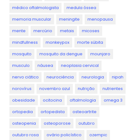
médico oftalmologista
medula óssea
memoria muscular
meningite
menopausa
mente
mercúrio
metais
micoses
mindfullness
monkeypox
morte súbita
mosquito
mosquito da dengue
mounjaro
musculo
náusea
neoplasia cervical
nervo ciático
neurociência
neurologia
nipah
norovírus
novembro azul
nutrição
nutrientes
obesidade
ocitocina
oftalmologia
omega 3
ortopedia
ortopedista
osteoartrite
osteopenia
osteoporose
outubro
outubro rosa
ovário policístico
ozempic