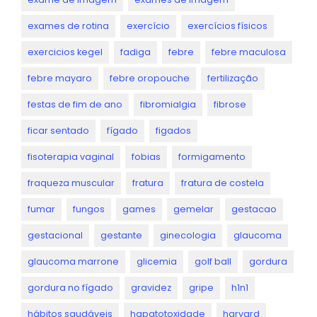
exames de rotina
exercício
exercícios físicos
exercicios kegel
fadiga
febre
febre maculosa
febre mayaro
febre oropouche
fertilização
festas de fim de ano
fibromialgia
fibrose
ficar sentado
fígado
figados
fisoterapia vaginal
fobias
formigamento
fraqueza muscular
fratura
fratura de costela
fumar
fungos
games
gemelar
gestacao
gestacional
gestante
ginecologia
glaucoma
glaucoma marrone
glicemia
golf ball
gordura
gordura no fígado
gravidez
gripe
h1n1
hábitos saudáveis
hapatotoxidade
harvard