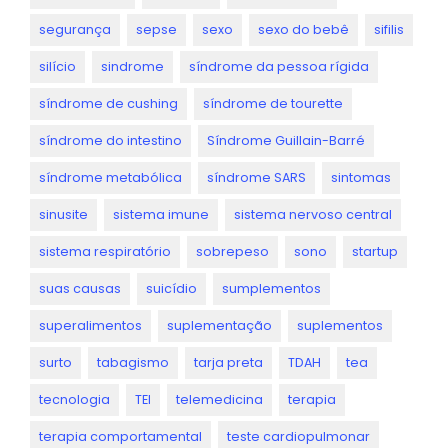
segurança
sepse
sexo
sexo do bebê
sifilis
silício
sindrome
síndrome da pessoa rígida
síndrome de cushing
síndrome de tourette
síndrome do intestino
Síndrome Guillain-Barré
síndrome metabólica
síndrome SARS
sintomas
sinusite
sistema imune
sistema nervoso central
sistema respiratório
sobrepeso
sono
startup
suas causas
suicídio
sumplementos
superalimentos
suplementação
suplementos
surto
tabagismo
tarja preta
TDAH
tea
tecnologia
TEI
telemedicina
terapia
terapia comportamental
teste cardiopulmonar