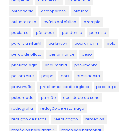
ortopedia
ortopedista
osteoartrite
osteopenia
osteoporose
outubro
outubro rosa
ovário policístico
ozempic
paciente
pâncreas
pandemia
paralisia
paralisia infantil
parkinson
pedra no rim
pele
perda de olfato
performance
peso
pneumologia
pneumonia
pneumonite
poliomielite
polipo
pots
pressaoalta
prevenção
problemas cardiológicos
psicologia
puberdade
pulmão
qualidade do sono
radiografia
redução de estomago
redução de riscos
reeducação
remédios
remédios para dormir
reposição hormonal