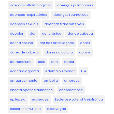
doenças oftalmológicas
doenças pulmonares
doenças respiratórias
doenças reumaticas
doenças sexuais
doenças transmissíveis
doppler
dor
dor crônica
dor de cabeça
dor na coluna
dor nas articulações
dores
dores de cabeça
dores na coluna
dormir
dornacoluna
dsts
dtm
ebola
ecocardiograma
edema pulmonar
ELA
emagrecimento
embolia
empresa
encefalopatia traumática
endometriose
epilepsia
esclerose
Esclerose Lateral Amiotrófica
esclerose múltipla
escovação