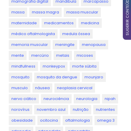
SUGERIR CONTEÚDO
mamografia digital
mandibula
marcapasso
massa
massa magra
massa muscular
maternidade
medicamentos
medicina
médico oftalmologista
medula óssea
memoria muscular
meningite
menopausa
mente
mercúrio
metais
micoses
mindfullness
monkeypox
morte súbita
mosquito
mosquito da dengue
mounjaro
musculo
náusea
neoplasia cervical
nervo ciático
neurociência
neurologia
nipah
norovírus
novembro azul
nutrição
nutrientes
obesidade
ocitocina
oftalmologia
omega 3