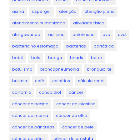
asma
asperger
atenção
atenção plena
atendimento humanizado
atividade física
atul gawande
autismo
autoimune
avc
avct
bacteria no estomago
bacterias
bariátrica
bebê
bets
bexiga
birads
botox
botulismo
broncopneumonia
bronquiolite
bulimia
café
calafrios
cálculo renal
california
canabidiol
câncer
câncer de bexiga
cancer de intestino
câncer de mama
câncer de olho
câncer de pâncreas
cancer de pele
câncer de pênis
câncer de próstata