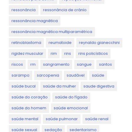
ressonância
ressonância de crânio
ressonância magnética
ressonância magnética multiparamétrica
retinoblastoma
reumatoide
reynaldo gianecchini
rigidez muscular
rim
rins
rins policísticos
riscos
rm
sangramento
sangue
santos
sarampo
sarcopenia
saudável
saúde
saúde bucal
saúde da mulher
saude digestiva
saúde do coração
saúde do fígado
saúde do homem
saúde emocional
saúde mental
saúde pulmonar
saúde renal
saúde sexual
sedação
sedentarismo