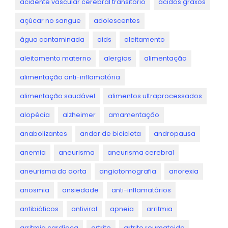
acidente vascular cerebral transitório
ácidos graxos
açúcar no sangue
adolescentes
água contaminada
aids
aleitamento
aleitamento materno
alergias
alimentação
alimentação anti-inflamatória
alimentação saudável
alimentos ultraprocessados
alopécia
alzheimer
amamentação
anabolizantes
andar de bicicleta
andropausa
anemia
aneurisma
aneurisma cerebral
aneurisma da aorta
angiotomografia
anorexia
anosmia
ansiedade
anti-inflamatórios
antibióticos
antiviral
apneia
arritmia
arritmia cardíaca
artrite
artrite reumatoide