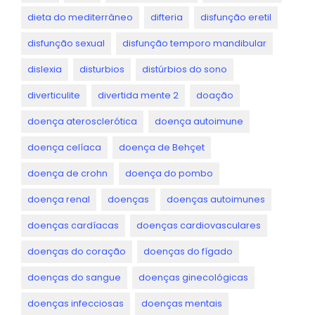
dieta do mediterrâneo
difteria
disfunção eretil
disfunção sexual
disfunção temporo mandibular
dislexia
disturbios
distúrbios do sono
diverticulite
divertida mente 2
doação
doença aterosclerótica
doença autoimune
doença celíaca
doença de Behçet
doença de crohn
doença do pombo
doença renal
doenças
doenças autoimunes
doenças cardíacas
doenças cardiovasculares
doenças do coração
doenças do fígado
doenças do sangue
doenças ginecológicas
doenças infecciosas
doenças mentais