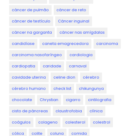
câncer de pulmão
câncer de reto
câncer de testículo
Câncer inguinal
câncer na garganta
câncer nas amígdalas
candidíase
caneta emagrecedora
carcinoma
carcinoma nasofaríngeo
cardiologia
cardiopatia
caridade
carnaval
cavidade uterina
celine dion
cérebro
cérebro humano
check list
chikungunya
chocolate
Chrystian
cigarro
cintilografia
cisto de pâncreas
claustrofobia
clínica
coágulos
colageno
colesterol
colestrol
cólica
colite
coluna
comida