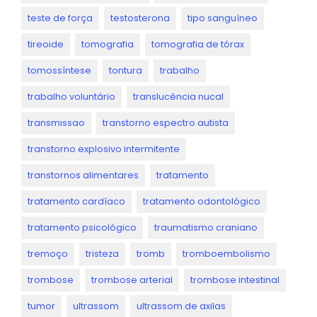
teste de força
testosterona
tipo sanguíneo
tireoide
tomografia
tomografia de tórax
tomossíntese
tontura
trabalho
trabalho voluntário
translucência nucal
transmissao
transtorno espectro autista
transtorno explosivo intermitente
transtornos alimentares
tratamento
tratamento cardíaco
tratamento odontológico
tratamento psicológico
traumatismo craniano
tremoço
tristeza
tromb
tromboembolismo
trombose
trombose arterial
trombose intestinal
tumor
ultrassom
ultrassom de axilas