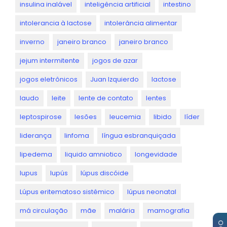
insulina inalável
inteligência artificial
intestino
intolerancia à lactose
intolerância alimentar
inverno
janeiro branco
janeiro branco
jejum intermitente
jogos de azar
jogos eletrônicos
Juan Izquierdo
lactose
laudo
leite
lente de contato
lentes
leptospirose
lesões
leucemia
libido
líder
liderança
linfoma
língua esbranquiçada
lipedema
liquido amniotico
longevidade
lupus
lupús
lúpus discóide
Lúpus eritematoso sistêmico
lúpus neonatal
má circulação
mãe
malária
mamografia