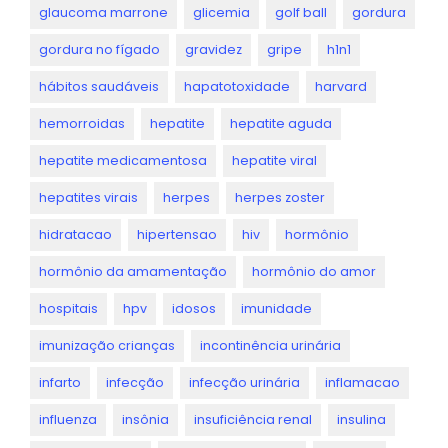
glaucoma marrone
glicemia
golf ball
gordura
gordura no fígado
gravidez
gripe
h1n1
hábitos saudáveis
hapatotoxidade
harvard
hemorroidas
hepatite
hepatite aguda
hepatite medicamentosa
hepatite viral
hepatites virais
herpes
herpes zoster
hidratacao
hipertensao
hiv
hormônio
hormônio da amamentação
hormônio do amor
hospitais
hpv
idosos
imunidade
imunização crianças
incontinência urinária
infarto
infecção
infecção urinária
inflamacao
influenza
insônia
insuficiência renal
insulina