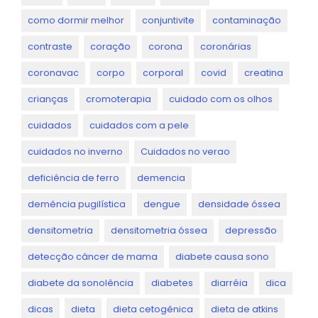
como dormir melhor
conjuntivite
contaminação
contraste
coração
corona
coronárias
coronavac
corpo
corporal
covid
creatina
crianças
cromoterapia
cuidado com os olhos
cuidados
cuidados com a pele
cuidados no inverno
Cuidados no verao
deficiência de ferro
demencia
demência pugilística
dengue
densidade óssea
densitometria
densitometria óssea
depressão
detecção câncer de mama
diabete causa sono
diabete da sonolência
diabetes
diarréia
dica
dicas
dieta
dieta cetogênica
dieta de atkins