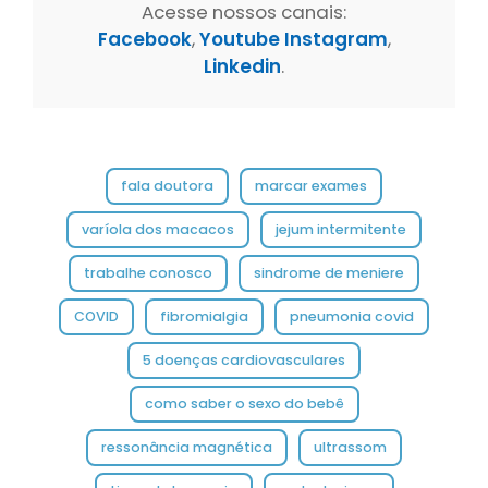
Acesse nossos canais:
Facebook
,
Youtube
Instagram
,
Linkedin
.
fala doutora
marcar exames
varíola dos macacos
jejum intermitente
trabalhe conosco
sindrome de meniere
COVID
fibromialgia
pneumonia covid
5 doenças cardiovasculares
como saber o sexo do bebê
ressonância magnética
ultrassom