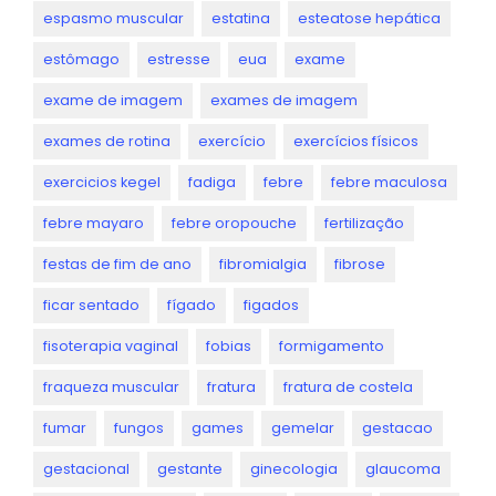
espasmo muscular
estatina
esteatose hepática
estômago
estresse
eua
exame
exame de imagem
exames de imagem
exames de rotina
exercício
exercícios físicos
exercicios kegel
fadiga
febre
febre maculosa
febre mayaro
febre oropouche
fertilização
festas de fim de ano
fibromialgia
fibrose
ficar sentado
fígado
figados
fisoterapia vaginal
fobias
formigamento
fraqueza muscular
fratura
fratura de costela
fumar
fungos
games
gemelar
gestacao
gestacional
gestante
ginecologia
glaucoma