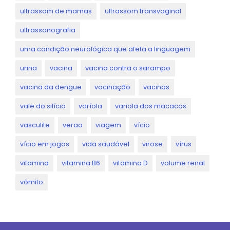
ultrassom de mamas
ultrassom transvaginal
ultrassonografia
uma condição neurológica que afeta a linguagem
urina
vacina
vacina contra o sarampo
vacina da dengue
vacinação
vacinas
vale do silício
varíola
variola dos macacos
vasculite
verao
viagem
vício
vício em jogos
vida saudável
virose
vírus
vitamina
vitamina B6
vitamina D
volume renal
vômito