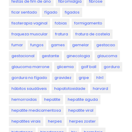
festas de fim de ano
fibromialgia
fibrose
ficar sentado
fígado
figados
fisoterapia vaginal
fobias
formigamento
fraqueza muscular
fratura
fratura de costela
fumar
fungos
games
gemelar
gestacao
gestacional
gestante
ginecologia
glaucoma
glaucoma marrone
glicemia
golf ball
gordura
gordura no fígado
gravidez
gripe
h1n1
hábitos saudáveis
hapatotoxidade
harvard
hemorroidas
hepatite
hepatite aguda
hepatite medicamentosa
hepatite viral
hepatites virais
herpes
herpes zoster