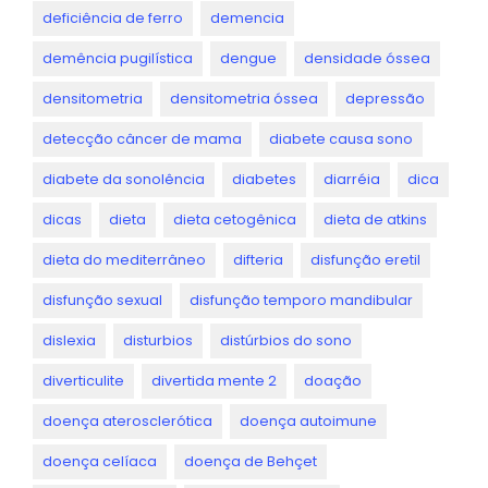
deficiência de ferro
demencia
demência pugilística
dengue
densidade óssea
densitometria
densitometria óssea
depressão
detecção câncer de mama
diabete causa sono
diabete da sonolência
diabetes
diarréia
dica
dicas
dieta
dieta cetogênica
dieta de atkins
dieta do mediterrâneo
difteria
disfunção eretil
disfunção sexual
disfunção temporo mandibular
dislexia
disturbios
distúrbios do sono
diverticulite
divertida mente 2
doação
doença aterosclerótica
doença autoimune
doença celíaca
doença de Behçet