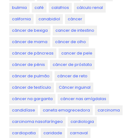
bulimia
café
calafrios
cálculo renal
california
canabidiol
câncer
câncer de bexiga
cancer de intestino
câncer de mama
câncer de olho
câncer de pâncreas
cancer de pele
câncer de pênis
câncer de próstata
câncer de pulmão
câncer de reto
câncer de testículo
Câncer inguinal
câncer na garganta
câncer nas amígdalas
candidíase
caneta emagrecedora
carcinoma
carcinoma nasofaríngeo
cardiologia
cardiopatia
caridade
carnaval