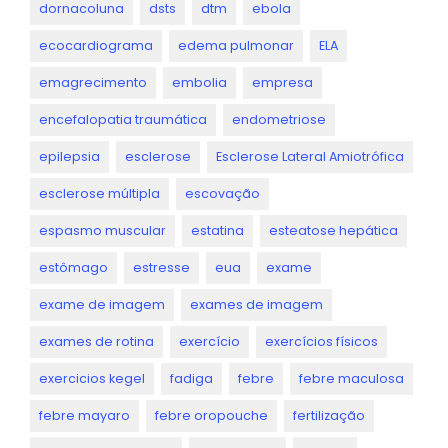
dornacoluna
dsts
dtm
ebola
ecocardiograma
edema pulmonar
ELA
emagrecimento
embolia
empresa
encefalopatia traumática
endometriose
epilepsia
esclerose
Esclerose Lateral Amiotrófica
esclerose múltipla
escovação
espasmo muscular
estatina
esteatose hepática
estômago
estresse
eua
exame
exame de imagem
exames de imagem
exames de rotina
exercício
exercícios físicos
exercicios kegel
fadiga
febre
febre maculosa
febre mayaro
febre oropouche
fertilização