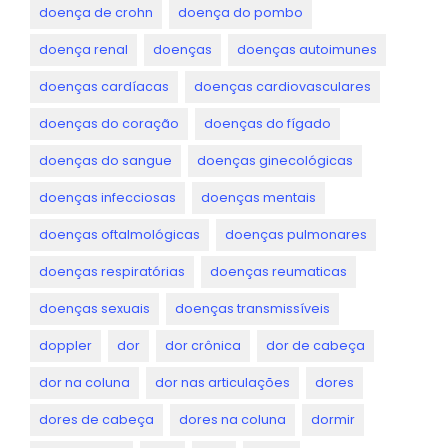
doença de crohn
doença do pombo
doença renal
doenças
doenças autoimunes
doenças cardíacas
doenças cardiovasculares
doenças do coração
doenças do fígado
doenças do sangue
doenças ginecológicas
doenças infecciosas
doenças mentais
doenças oftalmológicas
doenças pulmonares
doenças respiratórias
doenças reumaticas
doenças sexuais
doenças transmissíveis
doppler
dor
dor crônica
dor de cabeça
dor na coluna
dor nas articulações
dores
dores de cabeça
dores na coluna
dormir