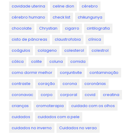
cavidade uterina
celine dion
cérebro
cérebro humano
check list
chikungunya
chocolate
Chrystian
cigarro
cintilografia
cisto de pâncreas
claustrofobia
clínica
coágulos
colageno
colesterol
colestrol
cólica
colite
coluna
comida
como dormir melhor
conjuntivite
contaminação
contraste
coração
corona
coronárias
coronavac
corpo
corporal
covid
creatina
crianças
cromoterapia
cuidado com os olhos
cuidados
cuidados com a pele
cuidados no inverno
Cuidados no verao