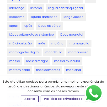
liderança
linfoma
língua esbranquiçada
lipedema
liquido amniotico
longevidade
lupus
lupús
lúpus discóide
Lúpus eritematoso sistêmico
lúpus neonatal
má circulação
mãe
malária
mamografia
mamografia digital
mandibula
marcapasso
massa
massa magra
massa muscular
maternidade
medicamentos
medicina
médico oftalmologista
medula óssea
Este site utiliza cookies para permitir uma melhor experiência do
usuário e direcionar anúncios. Ao navegar neste site você
memoria muscular
meningite
menopausa
consente com os nossos termos.
mente
mercúrio
metais
micoses
Aceito
Política de privacidade
mindfullness
monkeypox
morte súbita