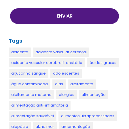
ENVIAR
Tags
acidente
acidente vascular cerebral
acidente vascular cerebral transitório
ácidos graxos
açúcar no sangue
adolescentes
água contaminada
aids
aleitamento
aleitamento materno
alergias
alimentação
alimentação anti-inflamatória
alimentação saudável
alimentos ultraprocessados
alopécia
alzheimer
amamentação