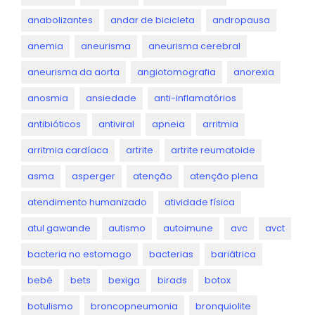
anabolizantes
andar de bicicleta
andropausa
anemia
aneurisma
aneurisma cerebral
aneurisma da aorta
angiotomografia
anorexia
anosmia
ansiedade
anti-inflamatórios
antibióticos
antiviral
apneia
arritmia
arritmia cardíaca
artrite
artrite reumatoide
asma
asperger
atenção
atenção plena
atendimento humanizado
atividade física
atul gawande
autismo
autoimune
avc
avct
bacteria no estomago
bacterias
bariátrica
bebê
bets
bexiga
birads
botox
botulismo
broncopneumonia
bronquiolite