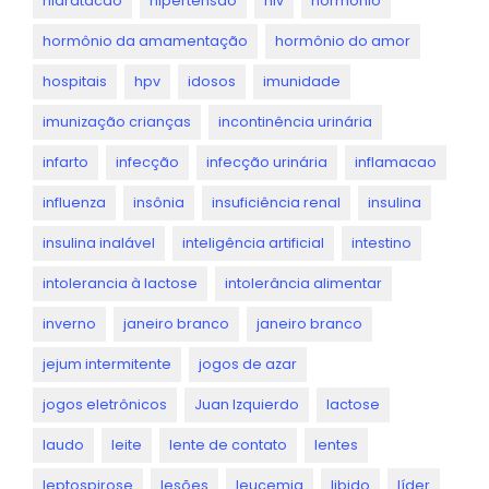
hidratacao
hipertensao
hiv
hormônio
hormônio da amamentação
hormônio do amor
hospitais
hpv
idosos
imunidade
imunização crianças
incontinência urinária
infarto
infecção
infecção urinária
inflamacao
influenza
insônia
insuficiência renal
insulina
insulina inalável
inteligência artificial
intestino
intolerancia à lactose
intolerância alimentar
inverno
janeiro branco
janeiro branco
jejum intermitente
jogos de azar
jogos eletrônicos
Juan Izquierdo
lactose
laudo
leite
lente de contato
lentes
leptospirose
lesões
leucemia
libido
líder