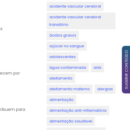
acidente vascular cerebral
acidente vascular cerebral
transitório
s:
ácidos graxos
açúcar no sangue
SUGERIR CONTEÚDO
adolescentes
água contaminada
aids
ntecem por
aleitamento
aleitamento materno
alergias
alimentação
tribuem para
alimentação anti-inflamatória
alimentação saudável