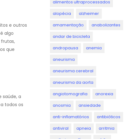
alimentos ultraprocessados
alopécia
alzheimer
tos e outros
amamentação
anabolizantes
 é algo
andar de bicicleta
frutas,
andropausa
anemia
tos que
aneurisma
aneurisma cerebral
aneurisma da aorta
angiotomografia
anorexia
 saúde, a
ça todos os
anosmia
ansiedade
anti-inflamatórios
antibióticos
antiviral
apneia
arritmia