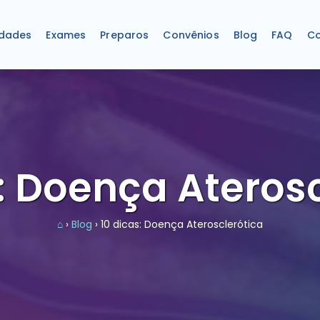
idades
Exames
Preparos
Convênios
Blog
FAQ
Co
: Doença Ateros
⌂
›
Blog
› 10 dicas: Doença Aterosclerótica