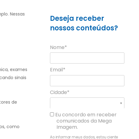
plo. Nessas
Deseja receber
nossos conteúdos?
Nome*
Email*
nica, exames
cando sinais
Cidade*
Cidade*
tores de
Cidade *
Eu concordo em receber
comunicados da Mega
ios, como
Imagem.
Ao informar meus dados, estou ciente