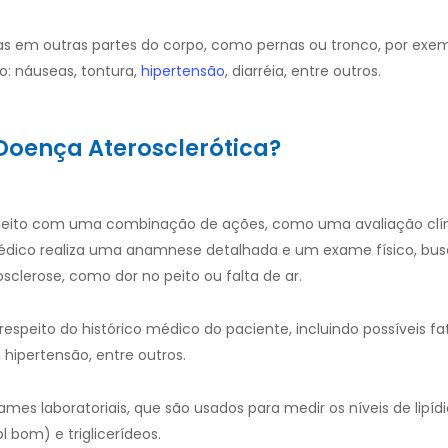
as em outras partes do corpo, como pernas ou tronco, por exem
o: náuseas, tontura,
hipertensão
, diarréia, entre outros.
 Doença Aterosclerótica?
r feito com uma combinação de ações, como uma avaliação clí
médico realiza uma anamnese detalhada e um exame físico, bus
clerose, como dor no peito ou falta de ar.
respeito do histórico médico do paciente, incluindo possíveis fa
, hipertensão, entre outros.
ames laboratoriais, que são usados para medir os níveis de lipíd
ol bom) e triglicerídeos.