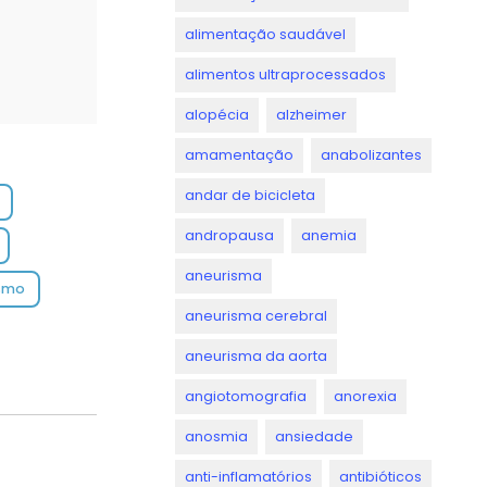
alimentação saudável
alimentos ultraprocessados
alopécia
alzheimer
amamentação
anabolizantes
andar de bicicleta
o
andropausa
anemia
s
aneurisma
ismo
aneurisma cerebral
aneurisma da aorta
angiotomografia
anorexia
anosmia
ansiedade
anti-inflamatórios
antibióticos