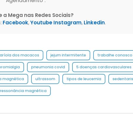
Agendamento”.
e a Mega nas Redes Sociais?
:
Facebook
,
Youtube
Instagram
,
Linkedin
.
aríola dos macacos
jejum intermitente
trabalhe conosc
bromialgia
pneumonia covid
5 doenças cardiovasculare
a magnética
ultrassom
tipos de leucemia
sedentar
ressonância magnética