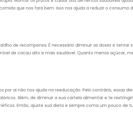
apia. Montar os pratos e cuidar dos alimentos saudáveis ajuda
omida que nos fará bem. Isso nos ajuda a reduzir o consumo 
ilho de recompensa. É necessário diminuir as doses e tentar su
ível de cacau alto e mais saudável. Quanto menos açúcar, mel
os por ai não nos ajuda na reeducação. Pelo contrário, essas di
óricos. Além, de diminuir a sua cartela alimentar e te restringi
éficos. Então, ajuste sua dieta e sempre coma um pouco de tu