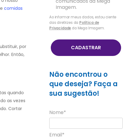
 o nosso
comunicados da Mega
Imagem.
de
comidas
Ao informar meus dados, estou ciente
das diretrizes da
Política de
Privacidade
da Mega Imagem.
bstituir, por
CADASTRAR
hor. Então,
Não encontrou o
que deseja? Faça a
sua sugestão!
etas quando
ndo as vezes
do. Cortar
Nome*
Email*