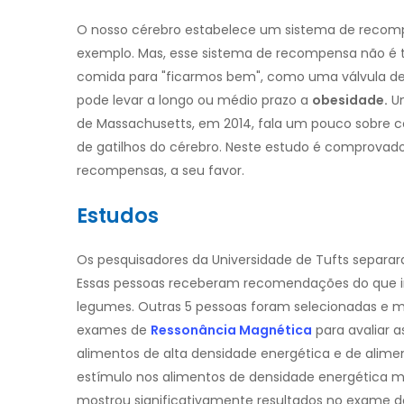
O nosso cérebro estabelece um sistema de recomp
exemplo. Mas, esse sistema de recompensa não é tã
comida para "ficarmos bem", como uma válvula de e
pode levar a longo ou médio prazo a
obesidade.
Um
de Massachusetts, em 2014, fala um pouco sobre c
de gatilhos do cérebro. Neste estudo é comprovado 
recompensas, a seu favor.
Estudos
Os pesquisadores da Universidade de Tufts separa
Essas pessoas receberam recomendações do que inge
legumes. Outras 5 pessoas foram selecionadas e m
exames de
Ressonância Magnética
para avaliar 
alimentos de alta densidade energética e de alime
estímulo nos alimentos de densidade energética m
mostrou significativamente resultados no exame d