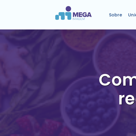
Sobre
Un
Como
r