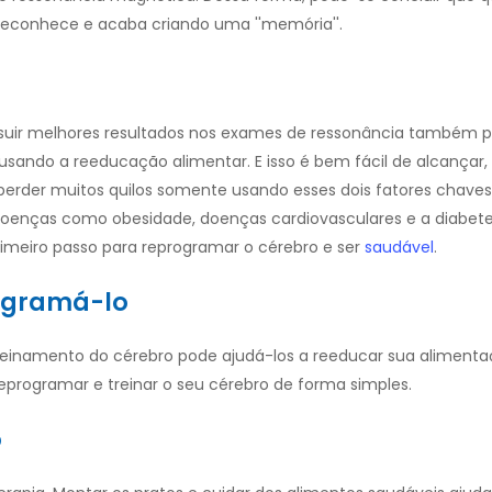
reconhece e acaba criando uma ''memória''.
suir melhores resultados nos exames de ressonância também 
 usando a reeducação alimentar. E isso é bem fácil de alcançar,
l perder muitos quilos somente usando esses dois fatores chaves
as doenças como obesidade, doenças cardiovasculares e a diabet
meiro passo para reprogramar o cérebro e ser
saudável
.
rogramá-lo
treinamento do cérebro pode ajudá-los a reeducar sua alimenta
programar e treinar o seu cérebro de forma simples.
o