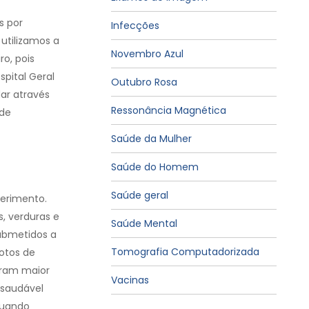
s por
Infecções
utilizamos a
Novembro Azul
o, pois
pital Geral
Outubro Rosa
ar através
Ressonância Magnética
 de
Saúde da Mulher
Saúde do Homem
Saúde geral
perimento.
, verduras e
Saúde Mental
ubmetidos a
Tomografia Computadorizada
otos de
aram maior
Vacinas
 saudável
quando