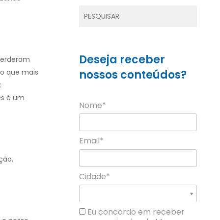
Deseja receber
perderam
 o que mais
nossos conteúdos?
:
es é um
Nome*
Email*
ção.
Cidade*
Cidade*
Cidade *
Eu concordo em receber