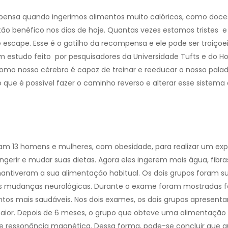
ensa quando ingerimos alimentos muito calóricos, como doce
o benéfico nos dias de hoje. Quantas vezes estamos tristes e 
scape. Esse é o gatilho da recompensa e ele pode ser traiçoeir
 estudo feito por pesquisadores da Universidade Tufts e do Hos
omo nosso cérebro é capaz de treinar e reeducar o nosso palad
que é possível fazer o caminho reverso e alterar esse sistema
ram 13 homens e mulheres, com obesidade, para realizar um ex
rir e mudar suas dietas. Agora eles ingerem mais água, fibras
antiveram a sua alimentação habitual. Os dois grupos foram s
as mudanças neurológicas. Durante o exame foram mostradas f
ntos mais saudáveis. Nos dois exames, os dois grupos apresent
aior. Depois de 6 meses, o grupo que obteve uma alimentação
e ressonância magnética. Dessa forma, pode-se concluir que 