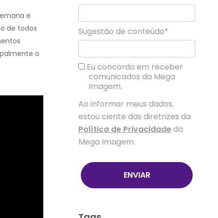
 semana e
ão de todos
Sugestão de conteúdo*
mentos
ipalmente o
Eu concordo em receber
comunicados da Mega
Imagem.
Ao informar meus dados,
estou ciente das diretrizes da
Política de Privacidade
da
Mega Imagem.
ENVIAR
Tags