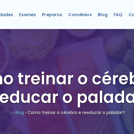
idades
Exames
Preparos
Convênios
Blog
FAQ
Co
 treinar o cére
eeducar o palada
⌂
›
Blog
› Como treinar o cérebro e reeducar o paladar?