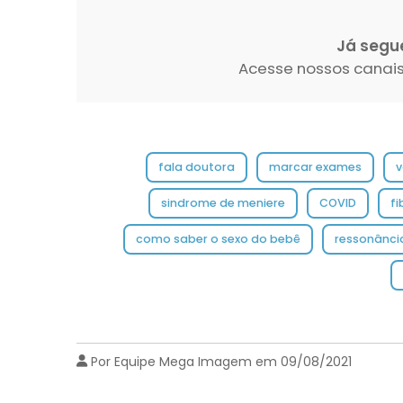
Já segu
Acesse nossos canais
fala doutora
marcar exames
v
sindrome de meniere
COVID
fi
como saber o sexo do bebê
ressonânci
Por Equipe Mega Imagem em 09/08/2021