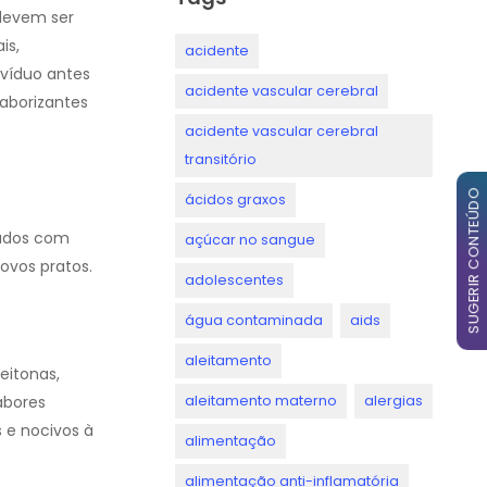
 devem ser
is,
acidente
ivíduo antes
acidente vascular cerebral
saborizantes
acidente vascular cerebral
transitório
SUGERIR CONTEÚDO
ácidos graxos
sados com
açúcar no sangue
vos pratos.
adolescentes
água contaminada
aids
aleitamento
eitonas,
aleitamento materno
alergias
abores
 e nocivos à
alimentação
alimentação anti-inflamatória