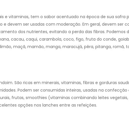
erais e vitaminas, tem o sabor acentuado na época de sua safra p
ico e devem ser usadas com moderação.
Em geral, devem ser 
amento dos nutrientes, evitando a perda das fibras.
Podemos d
ana, cacau, caqui, carambola, coco, figo, fruta do conde, goiaba
ima, limão, maçã, mamão, manga, maracujá, pêra, pitanga, romã, t
oim. São ricas em minerais, vitaminas, fibras e gorduras saudá
midades.
Podem ser consumidas inteiras, usadas na confecção
turais, frutas, smoothies (vitaminas combinando leites vegetais,
celentes opções nos lanches entre as refeições.