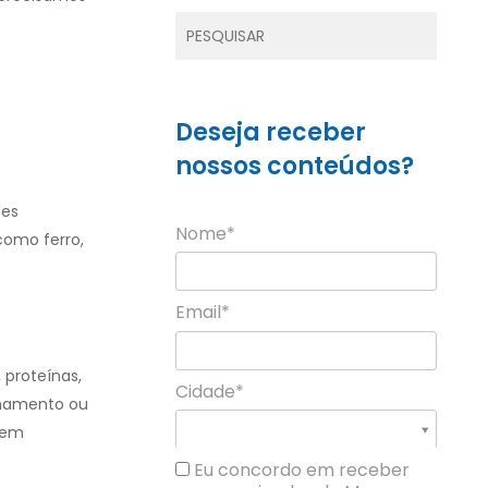
Deseja receber
nossos conteúdos?
des
Nome*
como ferro,
Email*
, proteínas,
Cidade*
hamento ou
Cidade*
Cidade *
rem
Eu concordo em receber