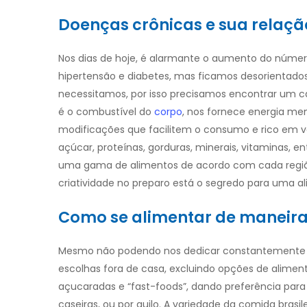
Doenças crônicas e sua relaç
Nos dias de hoje, é alarmante o aumento do núme
hipertensão e diabetes, mas ficamos desorientados
necessitamos, por isso precisamos encontrar um ca
é o combustível do
corpo
, nos fornece energia men
modificações que facilitem o consumo e rico em v
açúcar, proteínas, gorduras, minerais, vitaminas, e
uma gama de alimentos de acordo com cada região,
criatividade no preparo está o segredo para uma a
Como se alimentar de maneira
Mesmo não podendo nos dedicar constantemente a
escolhas fora de casa, excluindo opções de alimento
açucaradas e “fast-foods”, dando preferência para
caseiras, ou por quilo.
A variedade da comida brasil