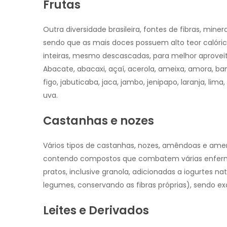
Frutas
Outra diversidade brasileira, fontes de fibras, min
sendo que as mais doces possuem alto teor calór
inteiras, mesmo descascadas, para melhor aproveit
Abacate, abacaxi, açaí, acerola, ameixa, amora, ban
figo, jabuticaba, jaca, jambo, jenipapo, laranja, l
uva.
Castanhas e nozes
Vários tipos de castanhas, nozes, amêndoas e amend
contendo compostos que combatem várias enfer
pratos, inclusive granola, adicionadas a iogurtes na
legumes, conservando as fibras próprias), sendo ex
Leites e Derivados