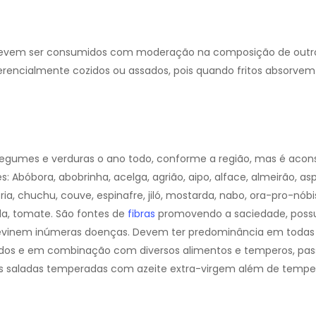
 Devem ser consumidos com moderação na composição de outro
referencialmente cozidos ou assados, pois quando fritos absorve
e legumes e verduras o ano todo, conforme a região, mas é acon
s: Abóbora, abobrinha, acelga, agrião, aipo, alface, almeirão, as
ória, chuchu, couve, espinafre, jiló, mostarda, nabo, ora-pro-nóbi
la, tomate.
São fontes de
fibras
promovendo a saciedade, pos
previnem inúmeras doenças.
Devem ter predominância em todas 
sados e em combinação com diversos alimentos e temperos, pa
s saladas temperadas com azeite extra-virgem além de temper