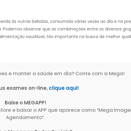
eferida às outras bebidas, consumida várias vezes ao dia e na p
.
Podemos observar que as combinações entre os diversos gru
a alimentação saudável, tão importante na busca de melhor qua
ames e manter a saúde em dia? Conte com a Mega!
us exames on-line,
clique aqui!
Baixe o MEGAPP!
p Store e baixar o APP que aparece como “Mega Imag
Agendamento”.