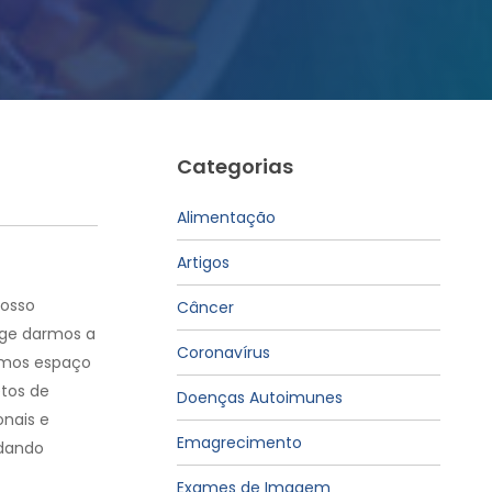
Categorias
Alimentação
Artigos
nosso
Câncer
ige darmos a
Coronavírus
ermos espaço
etos de
Doenças Autoimunes
onais e
Emagrecimento
 dando
Exames de Imagem