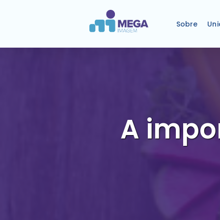
Sobre
Un
A impo