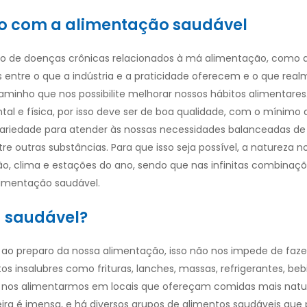
ão com a alimentação saudável
ro de doenças crônicas relacionados à má alimentação, como a
 entre o que a indústria e a praticidade oferecem e o que rea
minho que nos possibilite melhorar nossos hábitos alimentares
tal e física, por isso deve ser de boa qualidade, com o mínimo 
ariedade para atender às nossas necessidades balanceadas de á
ntre outras substâncias.
Para que isso seja possível, a natureza n
 clima e estações do ano, sendo que nas infinitas combinaçõ
limentação saudável.
 saudável?
o preparo da nossa alimentação, isso não nos impede de faz
s insalubres como frituras, lanches, massas, refrigerantes, beb
 nos alimentarmos em locais que ofereçam comidas mais natura
eira é imensa, e há diversos grupos de alimentos saudáveis que