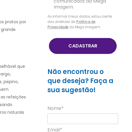
comunicados da Mega
Imagem.
Ao informar meus dados, estou ciente
s pratos por
das diretrizes da
Política de
Privacidade
da Mega Imagem.
m grande
CADASTRAR
selhável que
Não encontrou o
pargo,
que deseja? Faça a
s, pepino,
sua sugestão!
suem
as refeições
ssando
Nome*
os naturais
Email*