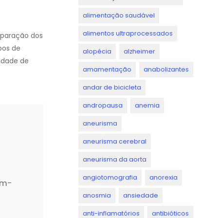
alimentação saudável
alimentos ultraprocessados
reparação dos
pos de
alopécia
alzheimer
lidade de
amamentação
anabolizantes
andar de bicicleta
andropausa
anemia
aneurisma
aneurisma cerebral
aneurisma da aorta
angiotomografia
anorexia
em-
anosmia
ansiedade
anti-inflamatórios
antibióticos