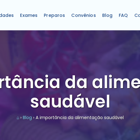
idades
Exames
Preparos
Convênios
Blog
FAQ
Co
rtância da alim
saudável
⌂
›
Blog
› A importância da alimentação saudável