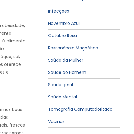
Infecções
Novembro Azul
 obesidade,
lmente
Outubro Rosa
.
O alimento
Ressonância Magnética
de
gua, sal,
Saúde da Mulher
os oferece
es e
Saúde do Homem
Saúde geral
Saúde Mental
Tomografia Computadorizada
ermos boas
idas
Vacinas
is, frescas,
 precisamos