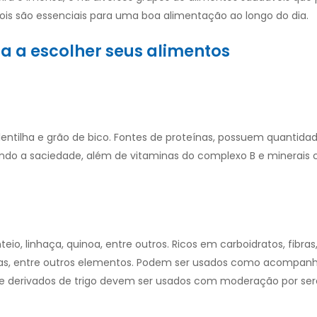
ois são essenciais para uma boa alimentação ao longo do dia.
 a escolher seus alimentos
 lentilha e grão de bico. Fontes de proteínas, possuem quantida
cendo a saciedade, além de vitaminas do complexo B e minerais 
nteio, linhaça, quinoa, entre outros. Ricos em carboidratos, fibras
as, entre outros elementos.
Podem ser usados como acompan
do e derivados de trigo devem ser usados com moderação por se