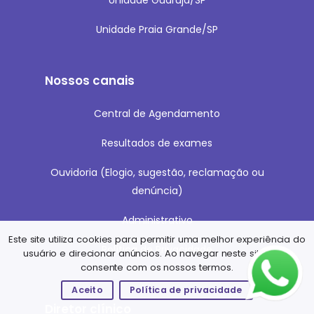
Unidade Praia Grande/SP
Nossos canais
Central de Agendamento
Resultados de exames
Ouvidoria
(Elogio, sugestão, reclamação ou
denúncia)
Administrativo
Este site utiliza cookies para permitir uma melhor experiência do
Política de Privacidade
usuário e direcionar anúncios. Ao navegar neste site você
consente com os nossos termos.
Aceito
Política de privacidade
Diretor clínico