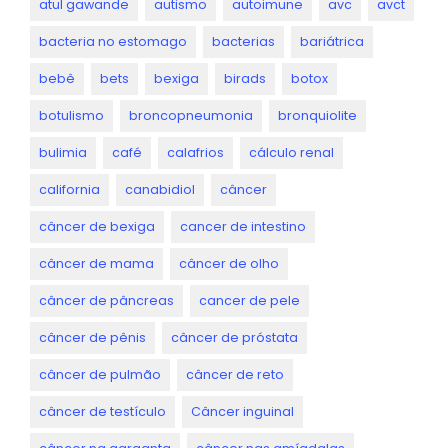
atul gawande
autismo
autoimune
avc
avct
bacteria no estomago
bacterias
bariátrica
bebê
bets
bexiga
birads
botox
botulismo
broncopneumonia
bronquiolite
bulimia
café
calafrios
cálculo renal
california
canabidiol
câncer
câncer de bexiga
cancer de intestino
câncer de mama
câncer de olho
câncer de pâncreas
cancer de pele
câncer de pênis
câncer de próstata
câncer de pulmão
câncer de reto
câncer de testículo
Câncer inguinal