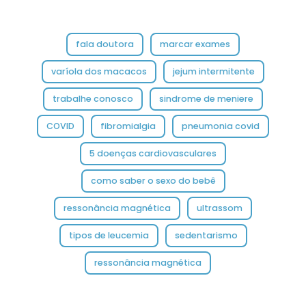
fala doutora
marcar exames
varíola dos macacos
jejum intermitente
trabalhe conosco
sindrome de meniere
COVID
fibromialgia
pneumonia covid
5 doenças cardiovasculares
como saber o sexo do bebê
ressonância magnética
ultrassom
tipos de leucemia
sedentarismo
ressonância magnética