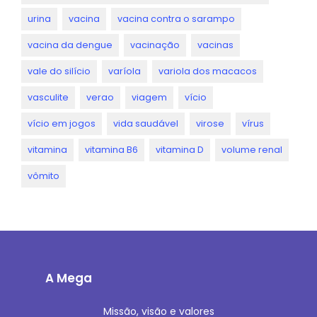
urina
vacina
vacina contra o sarampo
vacina da dengue
vacinação
vacinas
vale do silício
varíola
variola dos macacos
vasculite
verao
viagem
vício
vício em jogos
vida saudável
virose
vírus
vitamina
vitamina B6
vitamina D
volume renal
vômito
A Mega
Missão, visão e valores