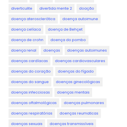
diverticulite
divertida mente 2
doação
doença aterosclerótica
doença autoimune
doença celíaca
doença de Behçet
doença de crohn
doença do pombo
doença renal
doenças
doenças autoimunes
doenças cardíacas
doenças cardiovasculares
doenças do coração
doenças do fígado
doenças do sangue
doenças ginecológicas
doenças infecciosas
doenças mentais
doenças oftalmológicas
doenças pulmonares
doenças respiratórias
doenças reumaticas
doenças sexuais
doenças transmissíveis