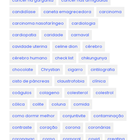
câncer na garganta
câncer nas amígdalas
candidíase
caneta emagrecedora
carcinoma
carcinoma nasofaríngeo
cardiologia
cardiopatia
caridade
carnaval
cavidade uterina
celine dion
cérebro
cérebro humano
check list
chikungunya
chocolate
Chrystian
cigarro
cintilografia
cisto de pâncreas
claustrofobia
clínica
coágulos
colageno
colesterol
colestrol
cólica
colite
coluna
comida
como dormir melhor
conjuntivite
contaminação
contraste
coração
corona
coronárias
coronavac
corpo
corporal
covid
creatina