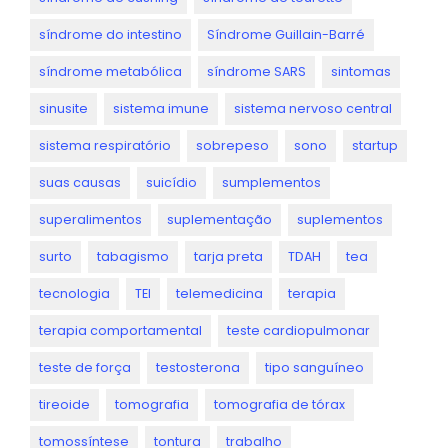
síndrome do intestino
Síndrome Guillain-Barré
síndrome metabólica
síndrome SARS
sintomas
sinusite
sistema imune
sistema nervoso central
sistema respiratório
sobrepeso
sono
startup
suas causas
suicídio
sumplementos
superalimentos
suplementação
suplementos
surto
tabagismo
tarja preta
TDAH
tea
tecnologia
TEI
telemedicina
terapia
terapia comportamental
teste cardiopulmonar
teste de força
testosterona
tipo sanguíneo
tireoide
tomografia
tomografia de tórax
tomossíntese
tontura
trabalho