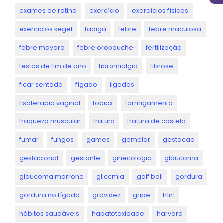
exames de rotina
exercício
exercícios físicos
exercicios kegel
fadiga
febre
febre maculosa
febre mayaro
febre oropouche
fertilização
festas de fim de ano
fibromialgia
fibrose
ficar sentado
fígado
figados
fisoterapia vaginal
fobias
formigamento
fraqueza muscular
fratura
fratura de costela
fumar
fungos
games
gemelar
gestacao
gestacional
gestante
ginecologia
glaucoma
glaucoma marrone
glicemia
golf ball
gordura
gordura no fígado
gravidez
gripe
h1n1
hábitos saudáveis
hapatotoxidade
harvard