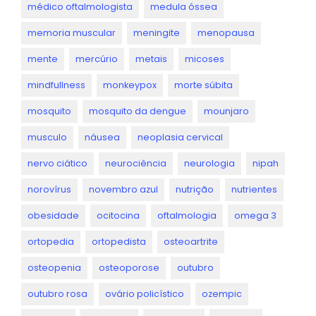
médico oftalmologista
medula óssea
memoria muscular
meningite
menopausa
mente
mercúrio
metais
micoses
mindfullness
monkeypox
morte súbita
mosquito
mosquito da dengue
mounjaro
musculo
náusea
neoplasia cervical
nervo ciático
neurociência
neurologia
nipah
norovírus
novembro azul
nutrição
nutrientes
obesidade
ocitocina
oftalmologia
omega 3
ortopedia
ortopedista
osteoartrite
osteopenia
osteoporose
outubro
outubro rosa
ovário policístico
ozempic