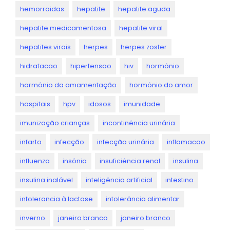
hemorroidas
hepatite
hepatite aguda
hepatite medicamentosa
hepatite viral
hepatites virais
herpes
herpes zoster
hidratacao
hipertensao
hiv
hormônio
hormônio da amamentação
hormônio do amor
hospitais
hpv
idosos
imunidade
imunização crianças
incontinência urinária
infarto
infecção
infecção urinária
inflamacao
influenza
insônia
insuficiência renal
insulina
insulina inalável
inteligência artificial
intestino
intolerancia à lactose
intolerância alimentar
inverno
janeiro branco
janeiro branco