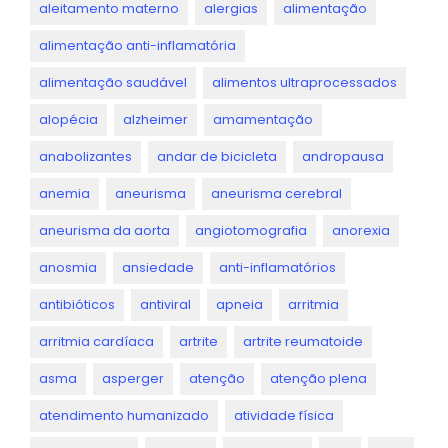
aleitamento materno
alergias
alimentação
alimentação anti-inflamatória
alimentação saudável
alimentos ultraprocessados
alopécia
alzheimer
amamentação
anabolizantes
andar de bicicleta
andropausa
anemia
aneurisma
aneurisma cerebral
aneurisma da aorta
angiotomografia
anorexia
anosmia
ansiedade
anti-inflamatórios
antibióticos
antiviral
apneia
arritmia
arritmia cardíaca
artrite
artrite reumatoide
asma
asperger
atenção
atenção plena
atendimento humanizado
atividade física