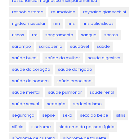
ressonância magnética multiparamétrica
retinoblastoma
reumatoide
reynaldo gianecchini
rigidez muscular
rim
rins
rins policísticos
riscos
rm
sangramento
sangue
santos
sarampo
sarcopenia
saudável
saúde
saúde bucal
saúde da mulher
saude digestiva
saúde do coração
saúde do fígado
saúde do homem
saúde emocional
saúde mental
saúde pulmonar
saúde renal
saúde sexual
sedação
sedentarismo
segurança
sepse
sexo
sexo do bebê
sifilis
silício
sindrome
síndrome da pessoa rígida
síndrome de cushing
síndrome de tourette