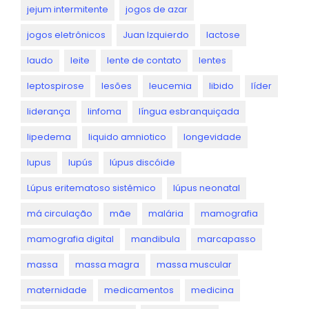
jejum intermitente
jogos de azar
jogos eletrônicos
Juan Izquierdo
lactose
laudo
leite
lente de contato
lentes
leptospirose
lesões
leucemia
libido
líder
liderança
linfoma
língua esbranquiçada
lipedema
liquido amniotico
longevidade
lupus
lupús
lúpus discóide
Lúpus eritematoso sistêmico
lúpus neonatal
má circulação
mãe
malária
mamografia
mamografia digital
mandibula
marcapasso
massa
massa magra
massa muscular
maternidade
medicamentos
medicina