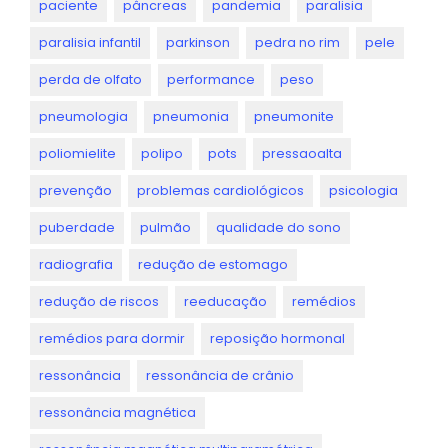
paciente
pâncreas
pandemia
paralisia
paralisia infantil
parkinson
pedra no rim
pele
perda de olfato
performance
peso
pneumologia
pneumonia
pneumonite
poliomielite
polipo
pots
pressaoalta
prevenção
problemas cardiológicos
psicologia
puberdade
pulmão
qualidade do sono
radiografia
redução de estomago
redução de riscos
reeducação
remédios
remédios para dormir
reposição hormonal
ressonância
ressonância de crânio
ressonância magnética