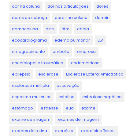
dor na coluna
dor nas articulações
dores
dores de cabeça
dores na coluna
dormir
dornacoluna
dsts
dtm
ebola
ecocardiograma
edema pulmonar
ELA
emagrecimento
embolia
empresa
encefalopatia traumática
endometriose
epilepsia
esclerose
Esclerose Lateral Amiotrófica
esclerose múltipla
escovação
espasmo muscular
estatina
esteatose hepática
estômago
estresse
eua
exame
exame de imagem
exames de imagem
exames de rotina
exercício
exercícios físicos