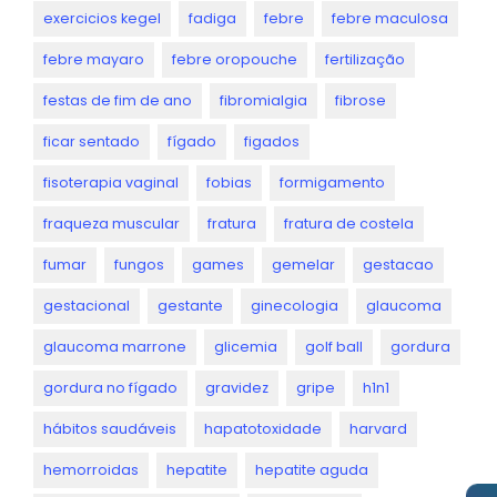
exercicios kegel
fadiga
febre
febre maculosa
febre mayaro
febre oropouche
fertilização
festas de fim de ano
fibromialgia
fibrose
ficar sentado
fígado
figados
fisoterapia vaginal
fobias
formigamento
fraqueza muscular
fratura
fratura de costela
fumar
fungos
games
gemelar
gestacao
gestacional
gestante
ginecologia
glaucoma
glaucoma marrone
glicemia
golf ball
gordura
gordura no fígado
gravidez
gripe
h1n1
hábitos saudáveis
hapatotoxidade
harvard
hemorroidas
hepatite
hepatite aguda