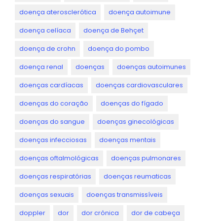
doença aterosclerótica
doença autoimune
doença celíaca
doença de Behçet
doença de crohn
doença do pombo
doença renal
doenças
doenças autoimunes
doenças cardíacas
doenças cardiovasculares
doenças do coração
doenças do fígado
doenças do sangue
doenças ginecológicas
doenças infecciosas
doenças mentais
doenças oftalmológicas
doenças pulmonares
doenças respiratórias
doenças reumaticas
doenças sexuais
doenças transmissíveis
doppler
dor
dor crônica
dor de cabeça