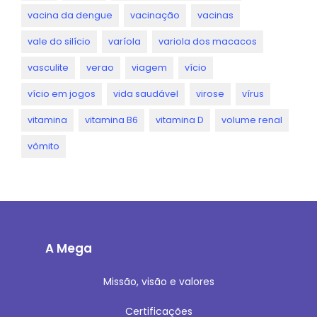
vacina da dengue
vacinação
vacinas
vale do silício
varíola
variola dos macacos
vasculite
verao
viagem
vício
vício em jogos
vida saudável
virose
vírus
vitamina
vitamina B6
vitamina D
volume renal
vômito
A Mega
Missão, visão e valores
Certificações