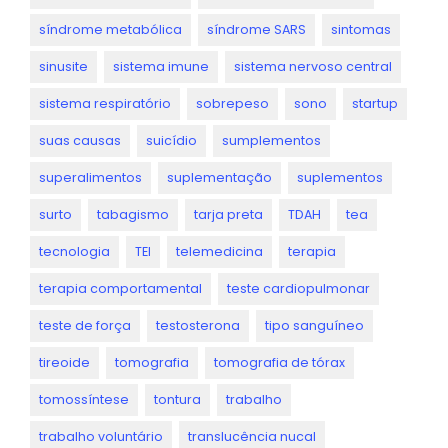
síndrome metabólica
síndrome SARS
sintomas
sinusite
sistema imune
sistema nervoso central
sistema respiratório
sobrepeso
sono
startup
suas causas
suicídio
sumplementos
superalimentos
suplementação
suplementos
surto
tabagismo
tarja preta
TDAH
tea
tecnologia
TEI
telemedicina
terapia
terapia comportamental
teste cardiopulmonar
teste de força
testosterona
tipo sanguíneo
tireoide
tomografia
tomografia de tórax
tomossíntese
tontura
trabalho
trabalho voluntário
translucência nucal