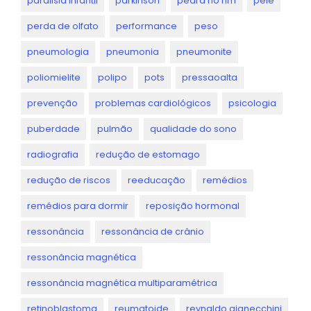
paralisia infantil
parkinson
pedra no rim
pele
perda de olfato
performance
peso
pneumologia
pneumonia
pneumonite
poliomielite
polipo
pots
pressaoalta
prevenção
problemas cardiológicos
psicologia
puberdade
pulmão
qualidade do sono
radiografia
redução de estomago
redução de riscos
reeducação
remédios
remédios para dormir
reposição hormonal
ressonância
ressonância de crânio
ressonância magnética
ressonância magnética multiparamétrica
retinoblastoma
reumatoide
reynaldo gianecchini