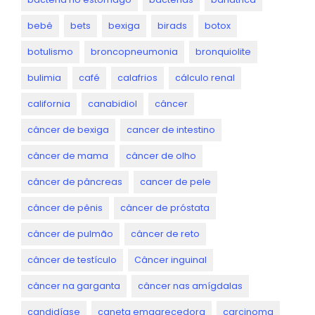
bebê
bets
bexiga
birads
botox
botulismo
broncopneumonia
bronquiolite
bulimia
café
calafrios
cálculo renal
california
canabidiol
câncer
câncer de bexiga
cancer de intestino
câncer de mama
câncer de olho
câncer de pâncreas
cancer de pele
câncer de pênis
câncer de próstata
câncer de pulmão
câncer de reto
câncer de testículo
Câncer inguinal
câncer na garganta
câncer nas amígdalas
candidíase
caneta emagrecedora
carcinoma