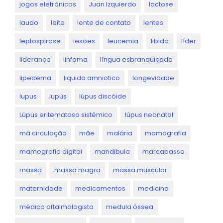
jogos eletrônicos
Juan Izquierdo
lactose
laudo
leite
lente de contato
lentes
leptospirose
lesões
leucemia
libido
líder
liderança
linfoma
língua esbranquiçada
lipedema
liquido amniotico
longevidade
lupus
lupús
lúpus discóide
Lúpus eritematoso sistêmico
lúpus neonatal
má circulação
mãe
malária
mamografia
mamografia digital
mandibula
marcapasso
massa
massa magra
massa muscular
maternidade
medicamentos
medicina
médico oftalmologista
medula óssea