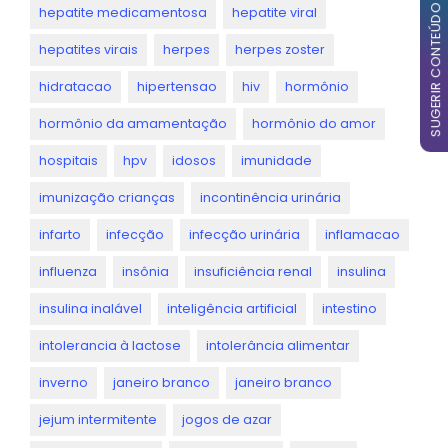
SUGERIR CONTEÚDO
hepatite medicamentosa
hepatite viral
hepatites virais
herpes
herpes zoster
hidratacao
hipertensao
hiv
hormônio
hormônio da amamentação
hormônio do amor
hospitais
hpv
idosos
imunidade
imunização crianças
incontinência urinária
infarto
infecção
infecção urinária
inflamacao
influenza
insônia
insuficiência renal
insulina
insulina inalável
inteligência artificial
intestino
intolerancia à lactose
intolerância alimentar
inverno
janeiro branco
janeiro branco
jejum intermitente
jogos de azar