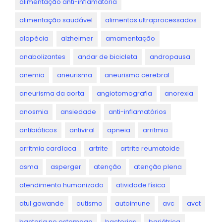
alimentação anti-inflamatória
alimentação saudável
alimentos ultraprocessados
alopécia
alzheimer
amamentação
anabolizantes
andar de bicicleta
andropausa
anemia
aneurisma
aneurisma cerebral
aneurisma da aorta
angiotomografia
anorexia
anosmia
ansiedade
anti-inflamatórios
antibióticos
antiviral
apneia
arritmia
arritmia cardíaca
artrite
artrite reumatoide
asma
asperger
atenção
atenção plena
atendimento humanizado
atividade física
atul gawande
autismo
autoimune
avc
avct
bacteria no estomago
bacterias
bariátrica