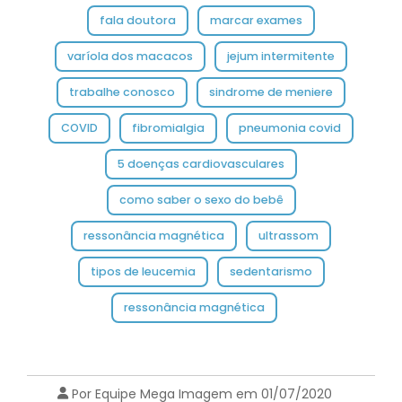
fala doutora
marcar exames
varíola dos macacos
jejum intermitente
trabalhe conosco
sindrome de meniere
COVID
fibromialgia
pneumonia covid
5 doenças cardiovasculares
como saber o sexo do bebê
ressonância magnética
ultrassom
tipos de leucemia
sedentarismo
ressonância magnética
Por Equipe Mega Imagem em 01/07/2020