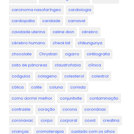
carcinoma nasofaríngeo
cardiologia
cardiopatia
caridade
carnaval
cavidade uterina
celine dion
cérebro
cérebro humano
check list
chikungunya
chocolate
Chrystian
cigarro
cintilografia
cisto de pâncreas
claustrofobia
clínica
coágulos
colageno
colesterol
colestrol
cólica
colite
coluna
comida
como dormir melhor
conjuntivite
contaminação
contraste
coração
corona
coronárias
coronavac
corpo
corporal
covid
creatina
crianças
cromoterapia
cuidado com os olhos