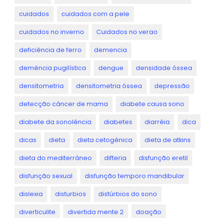
cuidados
cuidados com a pele
cuidados no inverno
Cuidados no verao
deficiência de ferro
demencia
demência pugilística
dengue
densidade óssea
densitometria
densitometria óssea
depressão
detecção câncer de mama
diabete causa sono
diabete da sonolência
diabetes
diarréia
dica
dicas
dieta
dieta cetogênica
dieta de atkins
dieta do mediterrâneo
difteria
disfunção eretil
disfunção sexual
disfunção temporo mandibular
dislexia
disturbios
distúrbios do sono
diverticulite
divertida mente 2
doação