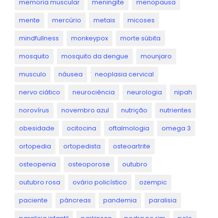
memoria muscular
meningite
menopausa
mente
mercúrio
metais
micoses
mindfullness
monkeypox
morte súbita
mosquito
mosquito da dengue
mounjaro
musculo
náusea
neoplasia cervical
nervo ciático
neurociência
neurologia
nipah
norovírus
novembro azul
nutrição
nutrientes
obesidade
ocitocina
oftalmologia
omega 3
ortopedia
ortopedista
osteoartrite
osteopenia
osteoporose
outubro
outubro rosa
ovário policístico
ozempic
paciente
pâncreas
pandemia
paralisia