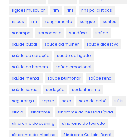
rigidez muscular
rim
rins
rins policísticos
riscos
rm
sangramento
sangue
santos
sarampo
sarcopenia
saudável
saúde
saúde bucal
saúde da mulher
saude digestiva
saúde do coração
saúde do fígado
saúde do homem
saúde emocional
saúde mental
saúde pulmonar
saúde renal
saúde sexual
sedação
sedentarismo
segurança
sepse
sexo
sexo do bebê
sifilis
silício
sindrome
síndrome da pessoa rígida
síndrome de cushing
síndrome de tourette
síndrome do intestino
Síndrome Guillain-Barré